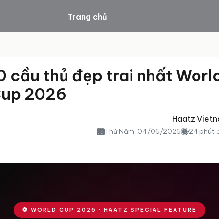
Trang chủ
/
10 cầu thủ đẹp trai nhất World Cup 2026
Sản phẩm
0 cầu thủ đẹp trai nhất Worl
Blog
up 2026
Về Haatz
Haatz Viet
Thứ Năm, 04/06/2026
24 phút 
Liên hệ
⚽ WORLD CUP 2026 · HAATZ SPECIAL FEATURE