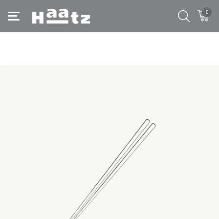
0
Trang chủ
/
Sản phẩm tiện ích
/
Đũa 10 đôi, Inox 316L siêu bền và an toàn