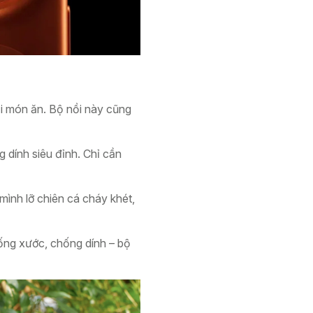
i món ăn. Bộ nồi này cũng
 dính siêu đỉnh. Chỉ cần
ình lỡ chiên cá cháy khét,
hống xước, chống dính – bộ