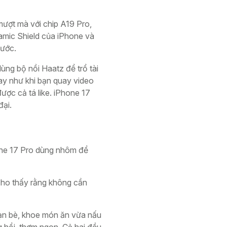
mượt mà với chip A19 Pro,
amic Shield của iPhone và
xước.
ùng bộ nồi Haatz để trổ tài
ay như khi bạn quay video
ược cả tá like. iPhone 17
đại.
hone 17 Pro dùng nhôm để
cho thấy rằng không cần
ạn bè, khoe món ăn vừa nấu