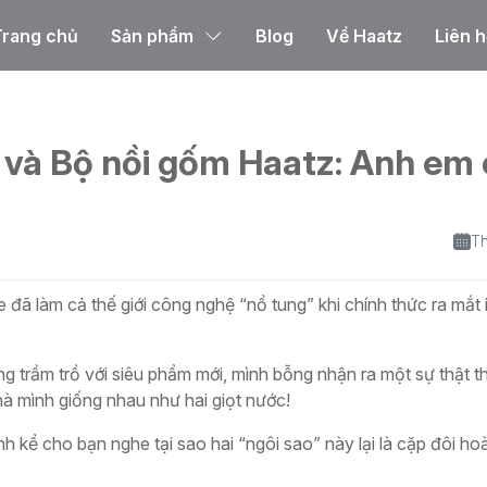
Trang chủ
Sản phẩm
Blog
Về Haatz
Liên h
: Anh em của nhau
o và Bộ nồi gốm Haatz: Anh em
Th
đã làm cả thế giới công nghệ “nổ tung” khi chính thức ra mắt 
g trầm trồ với siêu phẩm mới, mình bỗng nhận ra một sự thật t
 mình giống nhau như hai giọt nước!
h kể cho bạn nghe tại sao hai “ngôi sao” này lại là cặp đôi h