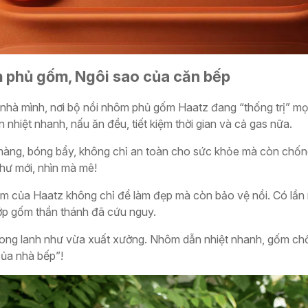
 phủ gốm, Ngôi sao của căn bếp
hà mình, nơi bộ nồi nhôm phủ gốm Haatz đang “thống trị” mọ
n nhiệt nhanh, nấu ăn đều, tiết kiệm thời gian và cả gas nữa.
màng, bóng bẩy, không chỉ an toàn cho sức khỏe mà còn chống
 như mới, nhìn mà mê!
ốm của Haatz không chỉ để làm đẹp mà còn bảo vệ nồi. Có lần m
lớp gốm thần thánh đã cứu nguy.
ại long lanh như vừa xuất xưởng. Nhôm dẫn nhiệt nhanh, gốm c
của nhà bếp”!