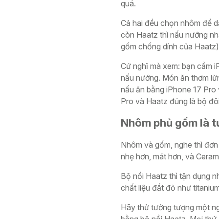
quá.
Cả hai đều chọn nhôm để dẫn
còn Haatz thì nấu nướng n
gốm chống dính của Haatz) 
Cứ nghĩ mà xem: bạn cầm iPh
nấu nướng. Món ăn thơm lừn
nấu ăn bằng iPhone 17 Pro v
Pro và Haatz đúng là bộ đôi
Nhôm phủ gốm là tư
Nhôm và gốm, nghe thì đơn g
nhẹ hơn, mát hơn, và Ceram
Bộ nồi Haatz thì tận dụng 
chất liệu đắt đỏ như titan
Hãy thử tưởng tượng một ng