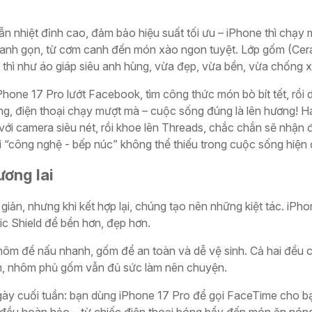
 nhiệt đỉnh cao, đảm bảo hiệu suất tối ưu – iPhone thì chạy 
hanh gọn, từ cơm canh đến món xào ngon tuyệt. Lớp gốm (Cer
thì như áo giáp siêu anh hùng, vừa đẹp, vừa bền, vừa chống 
one 17 Pro lướt Facebook, tìm công thức món bò bít tết, rồi d
g, điện thoại chạy mượt mà – cuộc sống đúng là lên hương! H
ới camera siêu nét, rồi khoe lên Threads, chắc chắn sẽ nhận đ
 “công nghệ - bếp núc” không thể thiếu trong cuộc sống hiện 
ơng lai
iản, nhưng khi kết hợp lại, chúng tạo nên những kiệt tác. iP
ic Shield để bền hơn, đẹp hơn.
nhôm để nấu nhanh, gốm để an toàn và dễ vệ sinh. Cả hai đều 
ium, nhôm phủ gốm vẫn đủ sức làm nên chuyện.
ày cuối tuần: bạn dùng iPhone 17 Pro để gọi FaceTime cho b