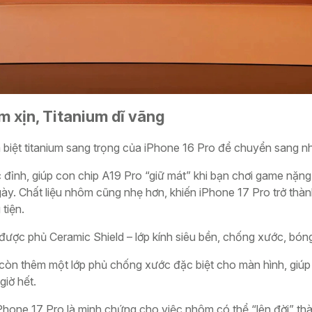
m xịn, Titanium dĩ vãng
m biệt titanium sang trọng của iPhone 16 Pro để chuyển sang 
đỉnh, giúp con chip A19 Pro “giữ mát” khi bạn chơi game nặng
gày. Chất liệu nhôm cũng nhẹ hơn, khiến iPhone 17 Pro trở thà
tiện.
được phủ Ceramic Shield – lớp kính siêu bền, chống xước, bóng
 còn thêm một lớp phủ chống xước đặc biệt cho màn hình, giúp
iờ hết.
iPhone 17 Pro là minh chứng cho việc nhôm có thể “lên đời” thà