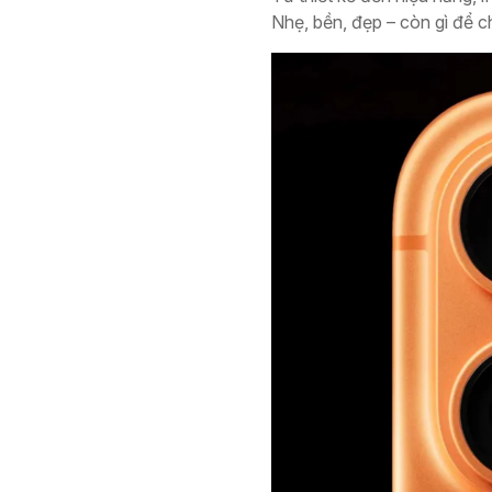
Nhẹ, bền, đẹp – còn gì để 