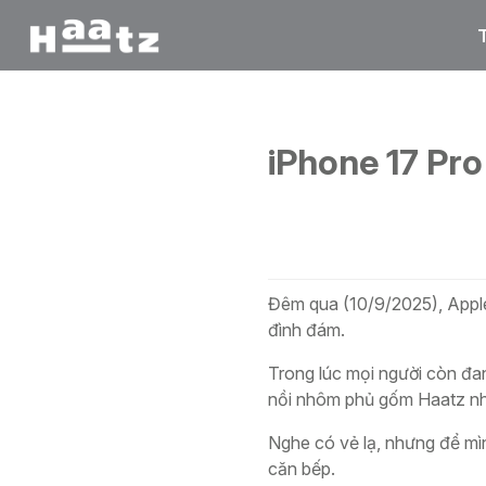
Trang chủ
/
Blog
/
iPhone 17 Pro và Bộ nồi gốm Haatz
iPhone 17 Pr
Đêm qua (10/9/2025), Apple 
đình đám.
Trong lúc mọi người còn đan
nồi nhôm phủ gốm Haatz nhà
Nghe có vẻ lạ, nhưng để mìn
căn bếp.