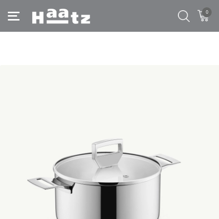
0
Trang chủ
/
Bộ nồi chảo inox
/
Nồi inox 316 đúc liền khối, size 20cm