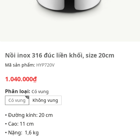
Nồi inox 316 đúc liền khối, size 20cm
Mã sản phẩm:
HYP720V
1.040.000₫
Phân loại:
Có vung
Có vung
Không vung
• Đường kính: 20 cm
• Cao: 11 cm
• Nặng: 1,6 kg