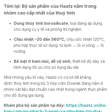
Tóm lại: Bộ sản phẩm của Haatz nằm trong
nhóm cao cấp nhất của thuỷ tinh
Dùng thủy tinh borosilicate
, loại đang áp dụng
cho dụng cụ y tế và phòng thí nghiệm
Chịu nhiệt –20 đến 560°C,
chịu sốc nhiệt 120°C,
phù hợp thực tế sử dụng: tủ lạnh → lò vi sóng → lò
nướng
Bề mặt ít bám mùi, dễ vệ sinh
, thiết kế độ dày và
hình dạng tối ưu cho sử dụng lâu dài
Nhờ những yếu tố này, Haatz có cơ sở để khẳng
định: thủy tinh trong bộ 3 hộp cơm Dosirak đang nằm ở
nhóm vật liệu đạt chuẩn cao nhất trong ngành thực phẩm
cho đồ đựng gia dụng.
Khám phá bộ sản phẩm tại đây:
https://haatz.vn/bo-
hop-com-ho-phach-3-ngan-va-phu-kien-tui-dua-