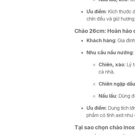
Ưu điểm
: Kích thước 
chín đều và giữ hương 
Chảo 26cm: Hoàn hảo c
Khách hàng
: Gia đìn
Nhu cầu nấu nướng
:
Chiên, xào
: Lý
cả nhà.
Chiên ngập dầ
Nấu lẩu
: Dùng đ
Ưu điểm
: Dung tích l
phẩm có tính axit như
Tại sao chọn chảo ino