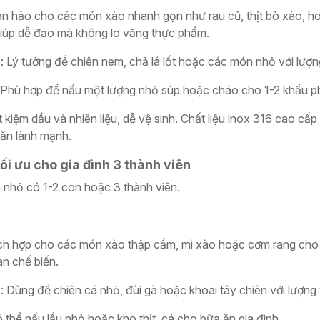
àn hảo cho các món xào nhanh gọn như rau củ, thịt bò xào, h
iúp dễ đảo mà không lo văng thực phẩm.
u
: Lý tưởng để chiên nem, chả lá lốt hoặc các món nhỏ với lượng
 Phù hợp để nấu một lượng nhỏ súp hoặc cháo cho 1-2 khẩu p
ết kiệm dầu và nhiên liệu, dễ vệ sinh. Chất liệu inox 316 cao cấ
ăn lành mạnh.
i ưu cho gia đình 3 thành viên
h nhỏ có 1-2 con hoặc 3 thành viên.
ích hợp cho các món xào thập cẩm, mì xào hoặc cơm rang cho
n chế biến.
u
: Dùng để chiên cá nhỏ, đùi gà hoặc khoai tây chiên với lượng
ó thể nấu lẩu nhỏ hoặc kho thịt, cá cho bữa ăn gia đình.