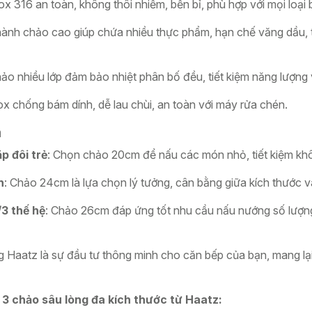
nox 316 an toàn, không thôi nhiễm, bền bỉ, phù hợp với mọi loại 
hành chảo cao giúp chứa nhiều thực phẩm, hạn chế văng dầu, t
ảo nhiều lớp đảm bảo nhiệt phân bố đều, tiết kiệm năng lượng v
ox chống bám dính, dễ lau chùi, an toàn với máy rửa chén.
a
p đôi trẻ
: Chọn chảo 20cm để nấu các món nhỏ, tiết kiệm khôn
n
: Chảo 24cm là lựa chọn lý tưởng, cân bằng giữa kích thước v
/3 thế hệ
: Chảo 26cm đáp ứng tốt nhu cầu nấu nướng số lượng 
 Haatz là sự đầu tư thông minh cho căn bếp của bạn, mang lại s
 3 chảo sâu lòng đa kích thước từ Haatz: