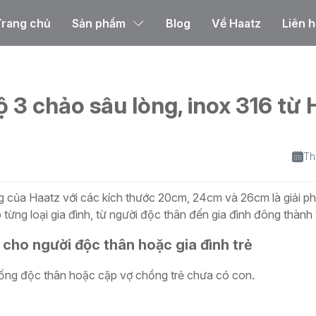
Trang chủ
Sản phẩm
Blog
Về Haatz
Liên h
x 316 từ Haatz
 3 chảo sâu lòng, inox 316 từ 
Th
g của Haatz với các kích thước 20cm, 24cm và 26cm là giải ph
ừng loại gia đình, từ người độc thân đến gia đình đông thành 
cho người độc thân hoặc gia đình trẻ
sống độc thân hoặc cặp vợ chồng trẻ chưa có con.