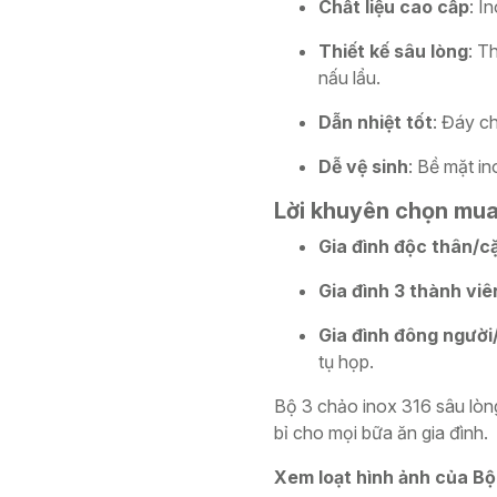
Chất liệu cao cấp
: I
Thiết kế sâu lòng
: T
nấu lẩu.
Dẫn nhiệt tốt
: Đáy ch
Dễ vệ sinh
: Bề mặt in
Lời khuyên chọn mu
Gia đình độc thân/cặ
Gia đình 3 thành viê
Gia đình đông người
tụ họp.
Bộ 3 chảo inox 316 sâu lòng
bỉ cho mọi bữa ăn gia đình.
Xem loạt hình ảnh của Bộ