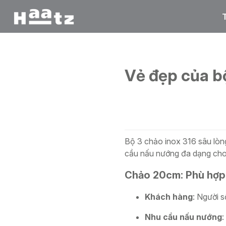
Trang chủ
/
Blog
/
Vẻ đẹp của bộ 3 chảo sâu lòng, ino
Vẻ đẹp của bộ
Bộ 3 chảo inox 316 sâu lòn
cầu nấu nướng đa dạng cho t
Chảo 20cm: Phù hợp 
Khách hàng
: Người 
Nhu cầu nấu nướng
: