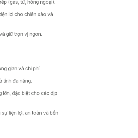
bếp (gas, từ, hồng ngoại).
iện lợi cho chiên xào và
à giữ trọn vị ngon.
g gian và chi phí.
à tính đa năng.
lớn, đặc biệt cho các dịp
ự tiện lợi, an toàn và bền