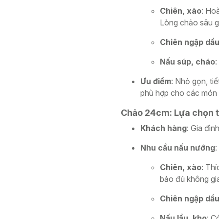
Chiên, xào
: Ho
Lòng chảo sâu g
Chiên ngập dầ
Nấu súp, cháo
:
Ưu điểm
: Nhỏ gọn, ti
phù hợp cho các món 
Chảo 24cm: Lựa chọn tố
Khách hàng
: Gia đìn
Nhu cầu nấu nướng
:
Chiên, xào
: Th
bảo đủ không gia
Chiên ngập dầ
Nấu lẩu, kho
: C