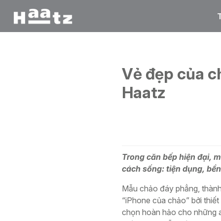
Trang chủ
/
Blog
/
Vẻ đẹp của chảo inox 316 thành đ
Vẻ đẹp của c
Haatz
Trong căn bếp hiện đại, 
cách sống: tiện dụng, bền 
Mẫu chảo đáy phẳng, thành
“iPhone của chảo” bởi thiết
chọn hoàn hảo cho những ai