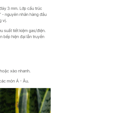
 đáy 3 mm. Lớp cấu trúc
g” - nguyên nhân hàng đầu
 vị.
u suất tiết kiệm gas/điện.
n bếp hiện đại lẫn truyền
ỏ hoặc xào nhanh.
 các món Á - Âu.