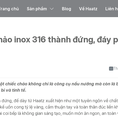
Trang chủ
Sản phẩm
Blog
Về Haatz
Liên h
ứng, đáy phẳng của Haatz
hảo inox 316 thành đứng, đáy 
Th
một chiếc chảo không chỉ là công cụ nấu nướng mà còn là
bỉ và tinh tế.
 đứng, đế dày từ Haatz xuất hiện như một tuyên ngôn về chấ
 kế uốn cong tỷ lệ vàng, cầm thuận tay và toàn thân đúc liền k
 coi bếp là không gian sáng tạo, muốn món ăn ngon, an toàn 