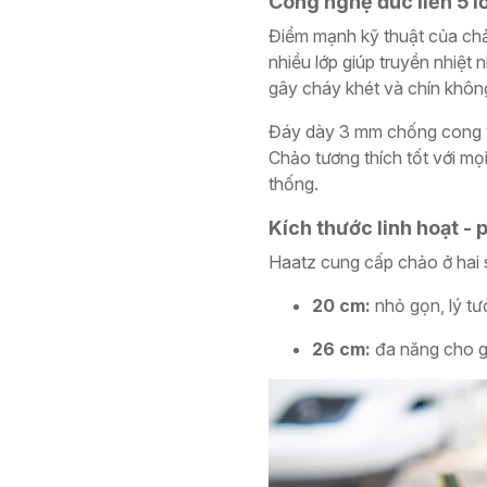
Công nghệ đúc liền 5 lớ
Điểm mạnh kỹ thuật của chả
nhiều lớp giúp truyền nhiệ
gây cháy khét và chín khôn
Đáy dày 3 mm chống cong vên
Chảo tương thích tốt với mọi
thống.
Kích thước linh hoạt -
Haatz cung cấp chảo ở hai 
20 cm:
nhỏ gọn, lý tư
26 cm:
đa năng cho gi