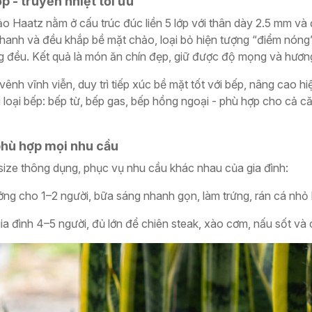
p - truyền nhiệt tối ưu
o Haatz nằm ở cấu trúc đúc liền 5 lớp với thân dày 2.5 mm và
t nhanh và đều khắp bề mặt chảo, loại bỏ hiện tượng “điểm nón
g đều. Kết quả là món ăn chín đẹp, giữ được độ mọng và hương
h vĩnh viễn, duy trì tiếp xúc bề mặt tốt với bếp, nâng cao hiệ
 loại bếp: bếp từ, bếp gas, bếp hồng ngoại - phù hợp cho cả că
 phù hợp mọi nhu cầu
size thông dụng, phục vụ nhu cầu khác nhau của gia đình:
ởng cho 1–2 người, bữa sáng nhanh gọn, làm trứng, rán cá nh
a đình 4–5 người, đủ lớn để chiên steak, xào cơm, nấu sốt và