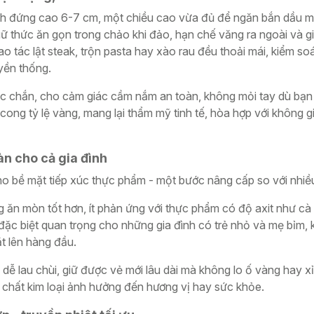
nh đứng cao 6-7 cm, một chiều cao vừa đủ để ngăn bắn dầu mỡ 
ữ thức ăn gọn trong chảo khi đảo, hạn chế văng ra ngoài và g
o tác lật steak, trộn pasta hay xào rau đều thoải mái, kiểm so
yền thống.
 chắn, cho cảm giác cầm nắm an toàn, không mỏi tay dù bạn 
ong tỷ lệ vàng, mang lại thẩm mỹ tinh tế, hòa hợp với không gi
oàn cho cả gia đình
ho bề mặt tiếp xúc thực phẩm - một bước nâng cấp so với nhi
 ăn mòn tốt hơn, ít phản ứng với thực phẩm có độ axit như cà
ặc biệt quan trọng cho những gia đình có trẻ nhỏ và mẹ bỉm, k
t lên hàng đầu.
dễ lau chùi, giữ được vẻ mới lâu dài mà không lo ố vàng hay 
 chất kim loại ảnh hưởng đến hương vị hay sức khỏe.