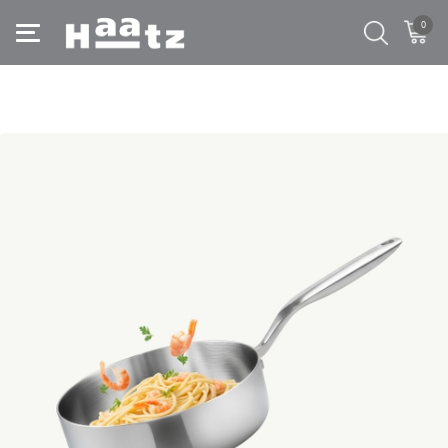
0
Trang chủ
/
Bộ nồi chảo inox
/
Chảo inox 316 liền khối, thành đứng, size 26cm