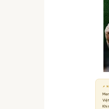
📌 
Mem
Việ
Khi 