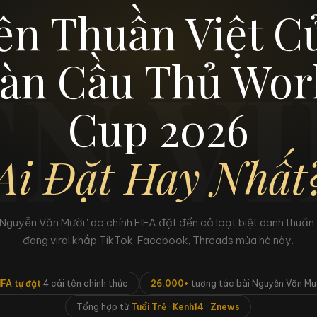
ên Thuần Việt C
N V
àn Cầu Thủ Wor
Cup 2026
Ai Đặt Hay Nhất
"Nguyễn Văn Mười" do chính FIFA đặt đến cả loạt biệt danh thuần 
đang viral khắp TikTok, Facebook, Threads mùa hè này.
IFA tự đặt
4 cái tên chính thức
26.000+
tương tác bài Nguyễn Văn Mư
Tổng hợp từ
Tuổi Trẻ · Kenh14 · Znews