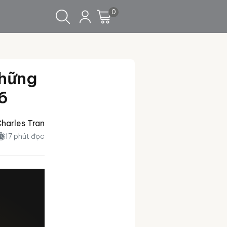
0
up 2026
những
26
harles Tran
17 phút đọc