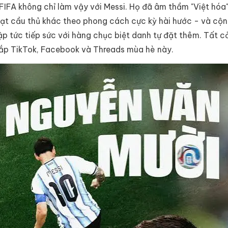
FIFA không chỉ làm vậy với Messi. Họ đã âm thầm "Việt hóa
oạt cầu thủ khác theo phong cách cực kỳ hài hước - và cộ
p tức tiếp sức với hàng chục biệt danh tự đặt thêm. Tất 
hắp TikTok, Facebook và Threads mùa hè này.