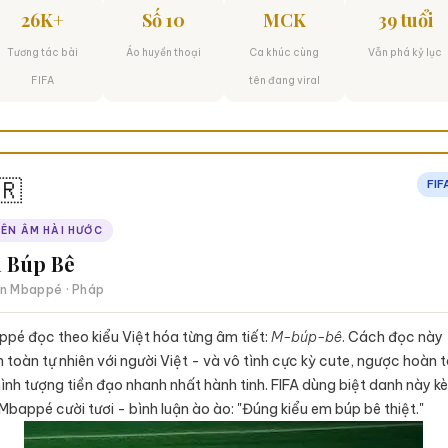
26K+
Số 10
MCK
39 tuổi
Tương tác bài
Áo huyền thoại
Ca khúc cùng
Vẫn phá kỷ lục
FIFA
tên đang viral
🇷
FIF
IÊN ÂM HÀI HƯỚC
 Búp Bê
an Mbappé · Pháp
pé đọc theo kiểu Việt hóa từng âm tiết:
M-búp-bê
. Cách đọc này
 toàn tự nhiên với người Việt - và vô tình cực kỳ cute, ngược hoàn 
hình tượng tiền đạo nhanh nhất hành tinh. FIFA dùng biệt danh này k
Mbappé cười tươi - bình luận ào ào: "Đúng kiểu em búp bê thiệt."