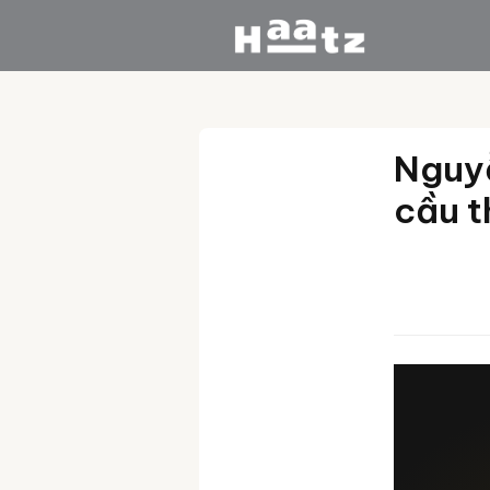
Trang chủ
/
Blog
/
Nguyễn Vă
Nguyễ
cầu t