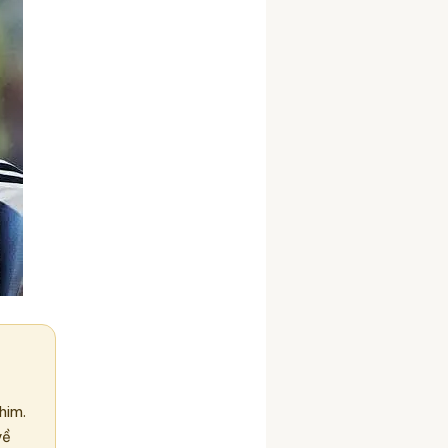
him.
về