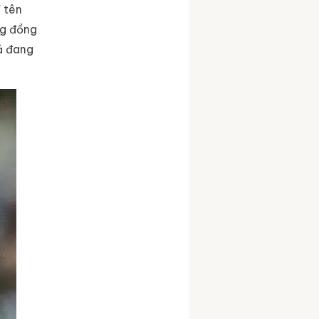
" tên
ng đồng
cả đang