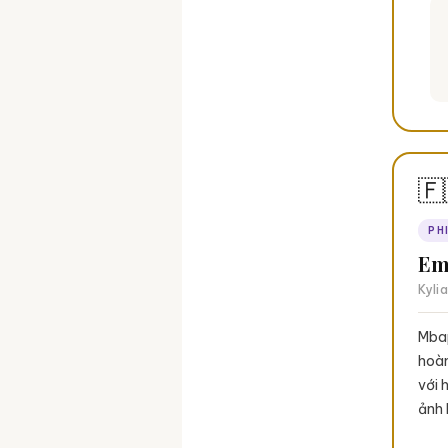
🇫
PH
Em
Kyli
Mbap
hoàn
với 
ảnh 