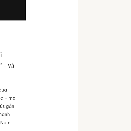
i
"
- và
 của
ục - mà
hút gần
thành
t Nam.