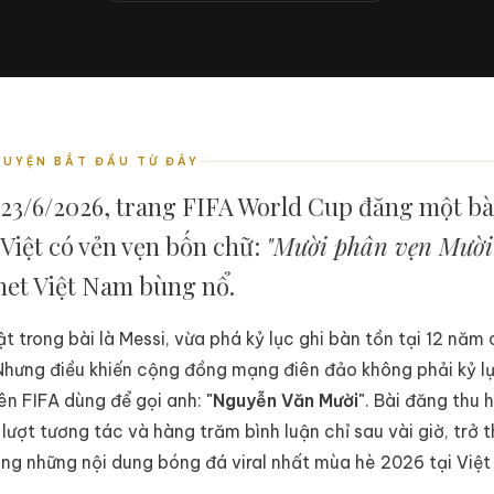
HUYỆN BẮT ĐẦU TỪ ĐÂY
23/6/2026, trang FIFA World Cup đăng một bà
 Việt có vẻn vẹn bốn chữ:
"Mười phân vẹn Mười
net Việt Nam bùng nổ.
t trong bài là Messi, vừa phá kỷ lục ghi bàn tồn tại 12 năm
 Nhưng điều khiến cộng đồng mạng điên đảo không phải kỷ l
tên FIFA dùng để gọi anh:
"Nguyễn Văn Mười"
. Bài đăng thu 
lượt tương tác và hàng trăm bình luận chỉ sau vài giờ, trở 
ng những nội dung bóng đá viral nhất mùa hè 2026 tại Việ