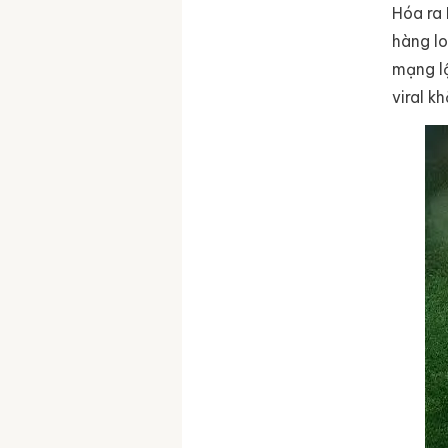
Hóa ra 
hàng l
mạng lậ
viral k