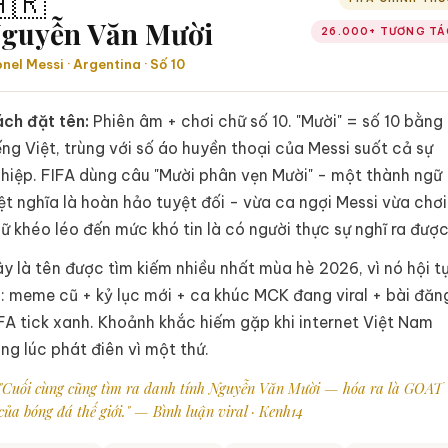
🇷
guyễn Văn Mười
26.000+ TƯƠNG TÁ
onel Messi · Argentina · Số 10
ch đặt tên:
Phiên âm + chơi chữ số 10. "Mười" = số 10 bằng
ếng Việt, trùng với số áo huyền thoại của Messi suốt cả sự
hiệp. FIFA dùng câu "Mười phân vẹn Mười" - một thành ngữ
ệt nghĩa là hoàn hảo tuyệt đối - vừa ca ngợi Messi vừa chơi
ữ khéo léo đến mức khó tin là có người thực sự nghĩ ra được
y là tên được tìm kiếm nhiều nhất mùa hè 2026, vì nó hội t
: meme cũ + kỷ lục mới + ca khúc MCK đang viral + bài đăn
FA tick xanh. Khoảnh khắc hiếm gặp khi internet Việt Nam
ng lúc phát điên vì một thứ.
"Cuối cùng cũng tìm ra danh tính Nguyễn Văn Mười — hóa ra là GOAT
của bóng đá thế giới." — Bình luận viral · Kenh14