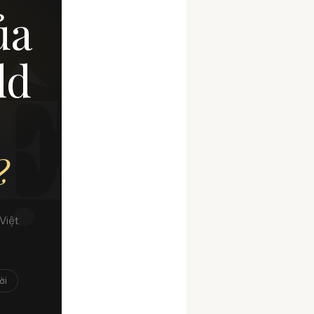
ủa
IỆT
ld
?
Việt
ời