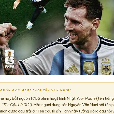
NGUỒN GỐC MEME "NGUYỄN VĂN MƯỜI"
e này bắt nguồn từ bộ phim hoạt hình Nhật
Your Name
(tên tiếng
t:
"Tên Cậu Là Gì?"
). Một người dùng tên Nguyễn Văn Mười hỏi tên p
nhận được câu trả lời "Tên cậu là gì?", anh này tưởng đó là câu hỏi 