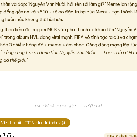
 thân và đáp: "Nguyễn Văn Mười, hỏi tên tôi làm gì?" Meme lan rộn
g đồng gắn nó với số 10 - số áo đặc trưng của Messi - tạo thành li
ng hoàn hảo không thể hài hơn.
g thời điểm đó, rapper MCK vừa phát hành ca khúc tên "Nguyễn 
i" trong album HVL đang viral mạnh. FIFA vô tình tạo ra cú va chạ
 hóa 3 chiều: bóng đá + meme + âm nhạc. Cộng đồng mạng lập tức
ối cùng cũng tìm ra danh tính Nguyễn Văn Mười —- hóa ra là GOAT
 đá thế giới."
Do chính FIFA đặt — Official
 Viral nhất · FIFA chính thức đặt
FIFA CHÍNH TH