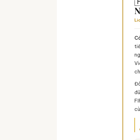

N
Li
Cá
ti
ng
Vi
ch
Đâ
đủ
FI
cù