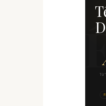
T
TÊ
D
Từ 
F