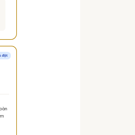
A đặt
toàn
èm