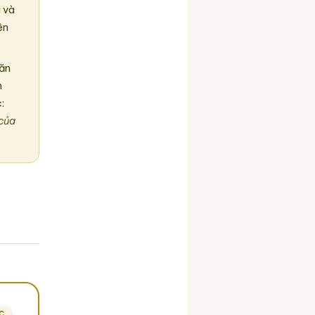
g và
ên
Văn
m
:
 của
ỨC