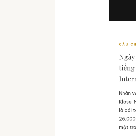
CÂU C
Ngày 
tiếng
Inter
Nhân vậ
Klose.
là cái 
26.000 
một tro