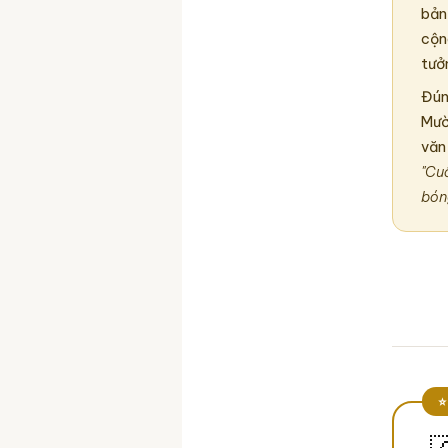
bản
cộn
tưở
Đún
Mườ
văn
"Cu
bóng
⭐