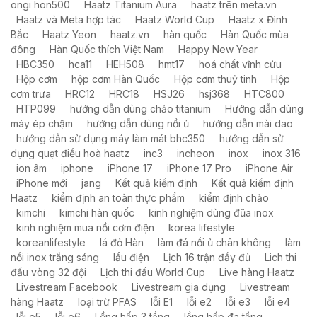
ongi hon500
Haatz Titanium Aura
haatz trên meta.vn
Haatz và Meta hợp tác
Haatz World Cup
Haatz x Đình
Bắc
Haatz Yeon
haatz.vn
hàn quốc
Hàn Quốc mùa
đông
Hàn Quốc thích Việt Nam
Happy New Year
HBC350
hca11
HEH508
hmt17
hoá chất vĩnh cửu
Hộp cơm
hộp cơm Hàn Quốc
Hộp cơm thuỷ tinh
Hộp
cơm trưa
HRC12
HRC18
HSJ26
hsj368
HTC800
HTP099
hướng dẫn dùng chảo titanium
Hướng dẫn dùng
máy ép chậm
hướng dẫn dùng nồi ủ
hướng dẫn mài dao
hướng dẫn sử dụng máy làm mát bhc350
hướng dẫn sử
dụng quạt điều hoà haatz
inc3
incheon
inox
inox 316
ion âm
iphone
iPhone 17
iPhone 17 Pro
iPhone Air
iPhone mới
jang
Kết quả kiểm định
Kết quả kiểm định
Haatz
kiểm định an toàn thực phẩm
kiểm định chảo
kimchi
kimchi hàn quốc
kinh nghiệm dùng đũa inox
kinh nghiệm mua nồi cơm điện
korea lifestyle
koreanlifestyle
lá đỏ Hàn
làm đá nồi ủ chân không
làm
nồi inox trắng sáng
lẩu điện
Lịch 16 trận đầy đủ
Lich thi
đấu vòng 32 đội
Lịch thi đấu World Cup
Live hàng Haatz
Livestream Facebook
Livestream gia dụng
Livestream
hàng Haatz
loại trừ PFAS
lỗi E1
lỗi e2
lỗi e3
lỗi e4
lỗi e5
lỗi e6
Lồng hấp 3 tầng
lồng hấp đa tầng