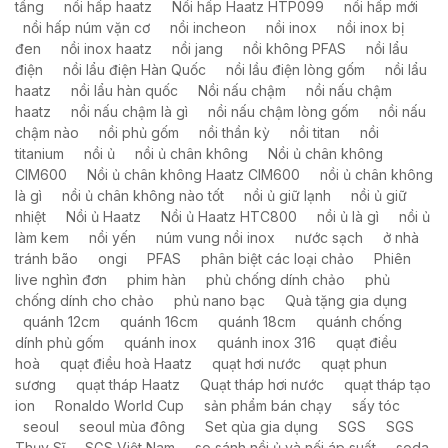
tầng
nồi hấp haatz
Nồi hấp Haatz HTP099
nồi hấp mới
nồi hấp núm vặn cơ
nồi incheon
nồi inox
nồi inox bị
đen
nồi inox haatz
nồi jang
nồi không PFAS
nồi lẩu
điện
nồi lẩu điện Hàn Quốc
nồi lầu điện lòng gốm
nồi lẩu
haatz
nồi lẩu hàn quốc
Nồi nấu chậm
nồi nấu chậm
haatz
nồi nấu chậm là gì
nồi nấu chậm lòng gốm
nồi nấu
chậm nào
nồi phủ gốm
nồi thần kỳ
nồi titan
nồi
titanium
nồi ủ
nồi ủ chân không
Nồi ủ chân không
CIM600
Nồi ủ chân không Haatz CIM600
nồi ủ chân không
là gì
nồi ủ chân không nào tốt
nồi ủ giữ lạnh
nồi ủ giữ
nhiệt
Nồi ủ Haatz
Nồi ủ Haatz HTC800
nồi ủ là gì
nồi ủ
làm kem
nồi yến
núm vung nồi inox
nước sạch
ở nhà
tránh bão
ongi
PFAS
phân biệt các loại chảo
Phiên
live nghìn đơn
phim hàn
phủ chống dính chảo
phủ
chống dính cho chảo
phủ nano bạc
Quà tặng gia dụng
quánh 12cm
quánh 16cm
quánh 18cm
quánh chống
dính phủ gốm
quánh inox
quánh inox 316
quạt điều
hoà
quạt điều hoà Haatz
quạt hơi nước
quạt phun
sương
quạt tháp Haatz
Quạt tháp hơi nước
quạt tháp tạo
ion
Ronaldo World Cup
sản phẩm bán chạy
sấy tóc
seoul
seoul mùa đông
Set qùa gia dụng
SGS
SGS
Thụy Sĩ
SGS Việt Nam
so sánh nồi ủ và nối áp suất
soda