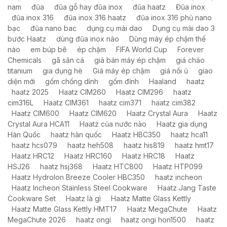
nam
đũa
đũa gỗ hay đũa inox
đũa haatz
Đũa inox
đũa inox 316
đũa inox 316 haatz
đũa inox 316 phủ nano
bạc
đũa nano bac
dụng cụ mài dao
Dụng cụ mài dao 3
bước Haatz
dùng đũa inox nào
Dùng máy ép chậm thế
nào
em búp bê
ép chậm
FIFA World Cup
Forever
Chemicals
gã săn cá
giá bán máy ép chậm
giá chảo
titanium
gia dụng hè
Giá máy ép chậm
giá nồi ủ
giao
diện mới
gốm chống dính
gốm đỉnh
Haaland
haatz
haatz 2025
Haatz CIM260
Haatz CIM296
haatz
cim316L
Haatz CIM361
haatz cim371
haatz cim382
Haatz CIM600
Haatz CIM620
Haatz Crystal Aura
Haatz
Crystal Aura HCA11
Haatz của nước nào
Haatz gia dụng
Hàn Quốc
haatz hàn quốc
Haatz HBC350
haatz hca11
haatz hcs079
haatz heh508
haatz his819
haatz hmt17
Haatz HRC12
Haatz HRC160
Haatz HRC18
Haatz
HSJ26
haatz hsj368
Haatz HTC800
Haatz HTP099
Haatz HydroIon Breeze Cooler HBC350
haatz incheon
Haatz Incheon Stainless Steel Cookware
Haatz Jang Taste
Cookware Set
Haatz là gì
Haatz Matte Glass Kettly
Haatz Matte Glass Kettly HMT17
Haatz MegaChute
Haatz
MegaChute 2026
haatz ongi
haatz ongi hon1500
haatz