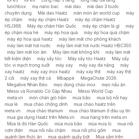
lunchbox
mạ nano bac
mài dao
mài dao 3 bước
chuyên dụng
Mài dao Haatz
màn món ăn world cup
máy
ép chậm
máy ép chậm Haatz
máy ép chậm Haatz
HSJ368
Máy ép chậm Hàn Quốc
máy ép chậm là gì
máy
ép chậm mùa hè
máy ép hoa quả
máy ép hoa quả chậm
máy ép hoa quả haatz
máy làm mát cho phòng khách
máy làm mát hơi nước
máy làm mát hơi nước Haatz HBC350
máy làm mát Ion âm
Máy làm mát không khí
máy làm mát
tiết kiệm điện
máy sấy tóc
Máy sấy tóc Haatz
Máy sấy
tóc vi mạch trong suốt
máy xay
máy xay đa năng
máy
xay haatz
máy xay inox haatz
máy xay thịt
máy xay thịt
2 cối
máy xay thịt cá
Mbappé
MegaChute 2026
Megalive Nhàn Béo
mẹo dùng chảo inox
mẹo nấu ăn
Messi và Ronaldo Có Gặp Nhau
Messi World Cup
meta.vn
món chân giò hầm
mưa bão
mua bộ nồi hay
mua lẻ
mua chảo chống dính
mua chảo haatz trên
meta.vn
mua chảo titanium
mua chảo titanium ở đâu uy tín
mua gia dụng Haatz trên Meta.vn
mua hàng trên meta.vn
Mùa lá đỏ Hàn Quốc
mùa mưa bão
mùa mưa lũ
mua nồi
cơm điện
mua nồi nấu chậm
mua nồi phủ gốm
mua
quánh làm thức ăn
mua quánh quấy bột
Mua sắm trên