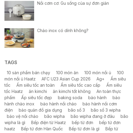
Nồi cơm cơ: Gu sống của sự đơn giản
Chảo inox có dính không?
TAGS
10 sản phẩm bán chạy
100 món ăn
100 món nồi ủ
100
món nồi ủ Haatz
AFC U23 Asian Cup 2026
Ag+
Ấm siêu
tốc
Ấm siêu tốc an toàn
Ấm siêu tốc cao cấp
Ấm siêu
tốc Haatz
ăn kimchi
ăn kimchi tốt không
An toàn thực
phẩm
Ấp siêu tốc đẹp
baking soda
bảo hành
bảo
hành chảo inox
bảo hành nồi chảo
bảo hành nồi cơm
điện
bảo quản đồ gia dụng
bão số 3
bão số 3 wipha
bảo vệ nồi chảo
bão wipha
bão wipha đang ở đâu
bão
wipha là gì
Bếp điện từ Haatz
bếp từ đơn
bếp từ đơn
haatz
Bếp từ đơn Hàn Quốc
Bếp từ đơn là gì
Bếp từ