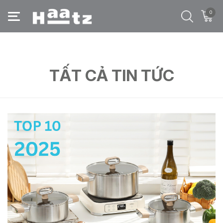
0
Trang chủ
/
Tất cả tin tức
/
đũa haatz
TẤT CẢ TIN TỨC