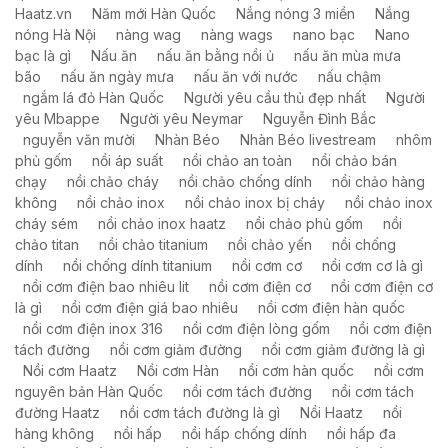
Haatz.vn
Năm mới Hàn Quốc
Nắng nóng 3 miền
Nắng
nóng Hà Nội
nàng wag
nàng wags
nano bạc
Nano
bạc là gì
Nấu ăn
nấu ăn bằng nồi ủ
nấu ăn mùa mưa
bão
nấu ăn ngày mưa
nấu ăn với nước
nấu chậm
ngắm lá đỏ Hàn Quốc
Người yêu cầu thủ đẹp nhất
Người
yêu Mbappe
Người yêu Neymar
Nguyễn Đình Bắc
nguyễn văn mười
Nhàn Béo
Nhàn Béo livestream
nhôm
phủ gốm
nồi áp suất
nồi chảo an toàn
nồi chảo bán
chạy
nồi chảo cháy
nồi chảo chống dính
nồi chảo hàng
không
nồi chảo inox
nồi chảo inox bị cháy
nồi chảo inox
cháy sém
nồi chảo inox haatz
nồi chảo phủ gốm
nồi
chảo titan
nồi chảo titanium
nồi chảo yến
nồi chống
dính
nồi chống dính titanium
nồi cơm cơ
nồi cơm cơ là gì
nồi cơm điện bao nhiêu lit
nồi cơm điện cơ
nồi cơm điện cơ
là gì
nồi cơm điện giá bao nhiêu
nồi cơm điện hàn quốc
nồi cơm điện inox 316
nồi cơm điện lòng gốm
nồi cơm điện
tách đường
nồi cơm giảm đường
nồi cơm giảm đường là gì
Nồi cơm Haatz
Nồi cơm Hàn
nồi cơm hàn quốc
nồi cơm
nguyên bản Hàn Quốc
nồi cơm tách đường
nồi cơm tách
đường Haatz
nồi cơm tách đường là gì
Nồi Haatz
nồi
hàng không
nồi hấp
nồi hấp chống dính
nồi hấp đa