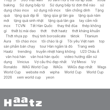
baking
Sử dụng bếp từ
Sử dụng bếp từ đơn thế nào
sử
dụng chảo inox
sử dụng nồi inox
tấm chống dính
Tặng
quà
tặng quà dịp lễ
tặng qùa gì tân gia
tặng quà năm
mới
tặng quà sinh nhật
tặng quà tân gia
tay cầm nồi
inox
TCVN
Tết Hàn Quốc
thay thế đũa
thép không
gỉ
thiết bị mài dao
thớt
thớt haatz
thớt kháng khuẩn
Thớt nhựa pp
thuỷ tinh borosilicate
tiktok
Titanium
Aura
tôi chảo inox
tôi chảo là gì
Tôi yêu Việt nam
top
sản phẩm bán chạy
tour Hàn ngắm lá đỏ
Trang web
Haatz
trending
truyền nhiệt hàng không
U23 Châu Á
văn hoá hàn
văn hoá hàn quốc
video hướng dẫn sử
dụng
Vinicius
Vợ cầu thủ đẹp nhất
Vợ Messi
Vợ
Ronaldo
WAG World Cup
WAGs
WAGs đẹp nhất
Wags
World Cup
website mới
wipha
World Cup
World Cup
2026
xem world cup
yeon