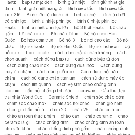
Haatz
bếp từ mặt đen
bình giữ nhiệt
bình giữ nhiệt gia
đình
bình giữ nhiệt mang đi
Bình siêu tốc
Bình siêu tốc
inox 316
Bình siêu tốc kính mờ
bình ủ nhiệt
bình ủ nhiệt
có phin lọc
bình ủ nhiệt phin lọc
bình ủ nhiệt phin lọc
Haatz
Bình ủ nhiệt phin lọc lớn
Bộ 3 thớt Haatz
bộ chảo
gốm
bộ chảo inox
Bộ chảo Titan
Bộ hộp cơm Hàn
Quốc
Bộ hộp cơm trưa
Bộ nồi 3
bộ nồi cao cấp
Bộ nồi
chảo
Bộ nồi haatz
Bộ nồi Hàn Quốc
Bộ nồi Incheon
bộ
nồi inox
borosilicate
cách chọn nồi ủ chân không
cách
chọn quánh
cách dùng bếp từ
cách dùng bếp từ đơn
cách dùng chảo inox
cách dùng đũa inox
Cách dùng
máy ép chậm
cách dùng nồi inox
Cách dùng nồi nấu
chậm
cách sử dụng chảo titanium
cách sử dụng máy ép
chậm
cách tìm quánh
cách vệ sinh chảo chống dính
titanium
cấm nồi chống dính độc
caraway
Cầu thủ đẹp
trai nhất World Cup
Ceramic Shield
chăm sóc chảo gốm
chăm sóc chảo inox
chăm sóc nồi chảo
chân giò hầm
chân giò hầm nồi ủ
chảo 20
chảo 26
chảo an toàn
chảo an toàn thực phẩm
chảo cạn
chảo ceramic
chảo
ceramic là gì
chảo chống dính
chảo chống dính an toàn
cho sức khỏe
chảo chống dính phủ gốm
chảo chống dính
titanium
chảo chống dính titanium có tốt không
chảo chống