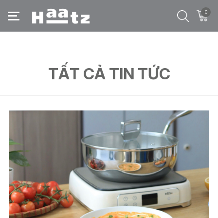
0
Trang chủ
/
Tất cả tin tức
/
bảo vệ nồi chảo
TẤT CẢ TIN TỨC