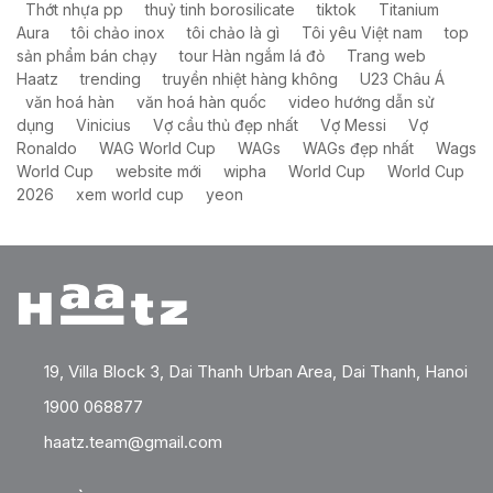
Thớt nhựa pp
thuỷ tinh borosilicate
tiktok
Titanium
Aura
tôi chảo inox
tôi chảo là gì
Tôi yêu Việt nam
top
sản phẩm bán chạy
tour Hàn ngắm lá đỏ
Trang web
Haatz
trending
truyền nhiệt hàng không
U23 Châu Á
văn hoá hàn
văn hoá hàn quốc
video hướng dẫn sử
dụng
Vinicius
Vợ cầu thủ đẹp nhất
Vợ Messi
Vợ
Ronaldo
WAG World Cup
WAGs
WAGs đẹp nhất
Wags
World Cup
website mới
wipha
World Cup
World Cup
2026
xem world cup
yeon
19, Villa Block 3, Dai Thanh Urban Area, Dai Thanh, Hanoi
1900 068877
haatz.team@gmail.com