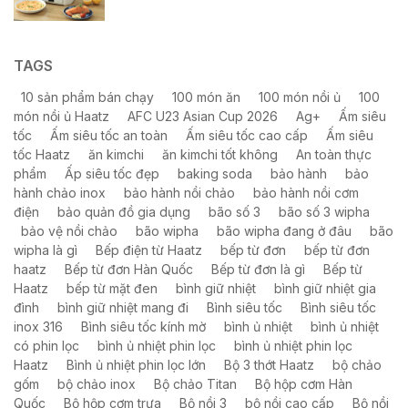
TAGS
10 sản phẩm bán chạy
100 món ăn
100 món nồi ủ
100
món nồi ủ Haatz
AFC U23 Asian Cup 2026
Ag+
Ấm siêu
tốc
Ấm siêu tốc an toàn
Ấm siêu tốc cao cấp
Ấm siêu
tốc Haatz
ăn kimchi
ăn kimchi tốt không
An toàn thực
phẩm
Ấp siêu tốc đẹp
baking soda
bảo hành
bảo
hành chảo inox
bảo hành nồi chảo
bảo hành nồi cơm
điện
bảo quản đồ gia dụng
bão số 3
bão số 3 wipha
bảo vệ nồi chảo
bão wipha
bão wipha đang ở đâu
bão
wipha là gì
Bếp điện từ Haatz
bếp từ đơn
bếp từ đơn
haatz
Bếp từ đơn Hàn Quốc
Bếp từ đơn là gì
Bếp từ
Haatz
bếp từ mặt đen
bình giữ nhiệt
bình giữ nhiệt gia
đình
bình giữ nhiệt mang đi
Bình siêu tốc
Bình siêu tốc
inox 316
Bình siêu tốc kính mờ
bình ủ nhiệt
bình ủ nhiệt
có phin lọc
bình ủ nhiệt phin lọc
bình ủ nhiệt phin lọc
Haatz
Bình ủ nhiệt phin lọc lớn
Bộ 3 thớt Haatz
bộ chảo
gốm
bộ chảo inox
Bộ chảo Titan
Bộ hộp cơm Hàn
Quốc
Bộ hộp cơm trưa
Bộ nồi 3
bộ nồi cao cấp
Bộ nồi