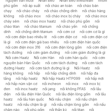
nguyễn văn mười
Nhàn Béo
Nhàn Béo livestream
nhôm
phủ gốm
nồi áp suất
nồi chảo an toàn
nồi chảo bán
chạy
nồi chảo cháy
nồi chảo chống dính
nồi chảo hàng
không
nồi chảo inox
nồi chảo inox bị cháy
nồi chảo inox
cháy sém
nồi chảo inox haatz
nồi chảo phủ gốm
nồi
chảo titan
nồi chảo titanium
nồi chảo yến
nồi chống
dính
nồi chống dính titanium
nồi cơm cơ
nồi cơm cơ là gì
nồi cơm điện bao nhiêu lit
nồi cơm điện cơ
nồi cơm điện cơ
là gì
nồi cơm điện giá bao nhiêu
nồi cơm điện hàn quốc
nồi cơm điện inox 316
nồi cơm điện lòng gốm
nồi cơm điện
tách đường
nồi cơm giảm đường
nồi cơm giảm đường là gì
Nồi cơm Haatz
Nồi cơm Hàn
nồi cơm hàn quốc
nồi cơm
nguyên bản Hàn Quốc
nồi cơm tách đường
nồi cơm tách
đường Haatz
nồi cơm tách đường là gì
Nồi Haatz
nồi
hàng không
nồi hấp
nồi hấp chống dính
nồi hấp đa
tầng
nồi hấp haatz
Nồi hấp Haatz HTP099
nồi hấp mới
nồi hấp núm vặn cơ
nồi incheon
nồi inox
nồi inox bị
đen
nồi inox haatz
nồi jang
nồi không PFAS
nồi lẩu
điện
nồi lẩu điện Hàn Quốc
nồi lầu điện lòng gốm
nồi lẩu
haatz
nồi lẩu hàn quốc
Nồi nấu chậm
nồi nấu chậm
haatz
nồi nấu chậm là gì
nồi nấu chậm lòng gốm
nồi nấu
chậm nào
nồi phủ gốm
nồi thần kỳ
nồi titan
nồi