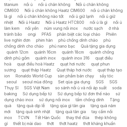
titanium
nồi ủ
nồi ủ chân không
Nồi ủ chân không
CIM600
Nồi ủ chân không Haatz CIM600
nồi ủ chân không
là gì
nồi ủ chân không nào tốt
nồi ủ giữ lạnh
nồi ủ giữ
nhiệt
Nồi ủ Haatz
Nồi ủ Haatz HTC800
nồi ủ là gì
nồi ủ
làm kem
nồi yến
núm vung nồi inox
nước sạch
ở nhà
tránh bão
ongi
PFAS
phân biệt các loại chảo
Phiên
live nghìn đơn
phim hàn
phủ chống dính chảo
phủ
chống dính cho chảo
phủ nano bạc
Quà tặng gia dụng
quánh 12cm
quánh 16cm
quánh 18cm
quánh chống
dính phủ gốm
quánh inox
quánh inox 316
quạt điều
hoà
quạt điều hoà Haatz
quạt hơi nước
quạt phun
sương
quạt tháp Haatz
Quạt tháp hơi nước
quạt tháp tạo
ion
Ronaldo World Cup
sản phẩm bán chạy
sấy tóc
seoul
seoul mùa đông
Set qùa gia dụng
SGS
SGS
Thụy Sĩ
SGS Việt Nam
so sánh nồi ủ và nối áp suất
soda
baking
Sử dụng bếp từ
Sử dụng bếp từ đơn thế nào
sử
dụng chảo inox
sử dụng nồi inox
tấm chống dính
Tặng
quà
tặng quà dịp lễ
tặng qùa gì tân gia
tặng quà năm
mới
tặng quà sinh nhật
tặng quà tân gia
tay cầm nồi
inox
TCVN
Tết Hàn Quốc
thay thế đũa
thép không
gỉ
thiết bị mài dao
thớt
thớt haatz
thớt kháng khuẩn