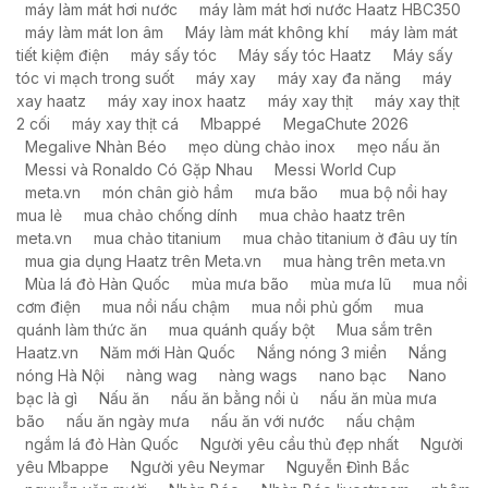
máy làm mát hơi nước
máy làm mát hơi nước Haatz HBC350
máy làm mát Ion âm
Máy làm mát không khí
máy làm mát
tiết kiệm điện
máy sấy tóc
Máy sấy tóc Haatz
Máy sấy
tóc vi mạch trong suốt
máy xay
máy xay đa năng
máy
xay haatz
máy xay inox haatz
máy xay thịt
máy xay thịt
2 cối
máy xay thịt cá
Mbappé
MegaChute 2026
Megalive Nhàn Béo
mẹo dùng chảo inox
mẹo nấu ăn
Messi và Ronaldo Có Gặp Nhau
Messi World Cup
meta.vn
món chân giò hầm
mưa bão
mua bộ nồi hay
mua lẻ
mua chảo chống dính
mua chảo haatz trên
meta.vn
mua chảo titanium
mua chảo titanium ở đâu uy tín
mua gia dụng Haatz trên Meta.vn
mua hàng trên meta.vn
Mùa lá đỏ Hàn Quốc
mùa mưa bão
mùa mưa lũ
mua nồi
cơm điện
mua nồi nấu chậm
mua nồi phủ gốm
mua
quánh làm thức ăn
mua quánh quấy bột
Mua sắm trên
Haatz.vn
Năm mới Hàn Quốc
Nắng nóng 3 miền
Nắng
nóng Hà Nội
nàng wag
nàng wags
nano bạc
Nano
bạc là gì
Nấu ăn
nấu ăn bằng nồi ủ
nấu ăn mùa mưa
bão
nấu ăn ngày mưa
nấu ăn với nước
nấu chậm
ngắm lá đỏ Hàn Quốc
Người yêu cầu thủ đẹp nhất
Người
yêu Mbappe
Người yêu Neymar
Nguyễn Đình Bắc