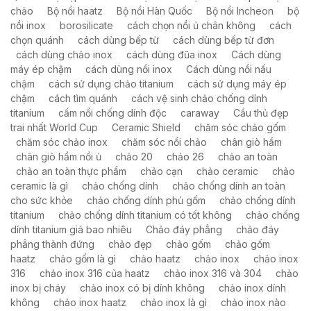
chảo
Bộ nồi haatz
Bộ nồi Hàn Quốc
Bộ nồi Incheon
bộ
nồi inox
borosilicate
cách chọn nồi ủ chân không
cách
chọn quánh
cách dùng bếp từ
cách dùng bếp từ đơn
cách dùng chảo inox
cách dùng đũa inox
Cách dùng
máy ép chậm
cách dùng nồi inox
Cách dùng nồi nấu
chậm
cách sử dụng chảo titanium
cách sử dụng máy ép
chậm
cách tìm quánh
cách vệ sinh chảo chống dính
titanium
cấm nồi chống dính độc
caraway
Cầu thủ đẹp
trai nhất World Cup
Ceramic Shield
chăm sóc chảo gốm
chăm sóc chảo inox
chăm sóc nồi chảo
chân giò hầm
chân giò hầm nồi ủ
chảo 20
chảo 26
chảo an toàn
chảo an toàn thực phẩm
chảo cạn
chảo ceramic
chảo
ceramic là gì
chảo chống dính
chảo chống dính an toàn
cho sức khỏe
chảo chống dính phủ gốm
chảo chống dính
titanium
chảo chống dính titanium có tốt không
chảo chống
dính titanium giá bao nhiêu
Chảo đáy phẳng
chảo đáy
phẳng thành đứng
chảo đẹp
chảo gốm
chảo gốm
haatz
chảo gốm là gì
chảo haatz
chảo inox
chảo inox
316
chảo inox 316 của haatz
chảo inox 316 và 304
chảo
inox bị cháy
chảo inox có bị dính không
chảo inox dính
không
chảo inox haatz
chảo inox là gì
chảo inox nào