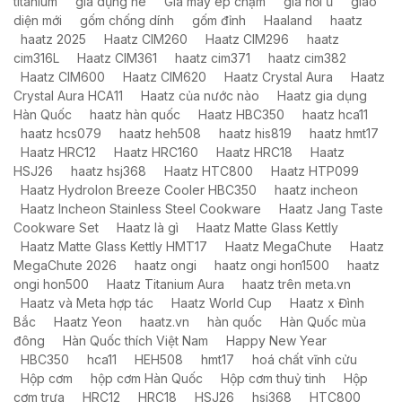
titanium
gia dụng hè
Giá máy ép chậm
giá nồi ủ
giao
diện mới
gốm chống dính
gốm đỉnh
Haaland
haatz
haatz 2025
Haatz CIM260
Haatz CIM296
haatz
cim316L
Haatz CIM361
haatz cim371
haatz cim382
Haatz CIM600
Haatz CIM620
Haatz Crystal Aura
Haatz
Crystal Aura HCA11
Haatz của nước nào
Haatz gia dụng
Hàn Quốc
haatz hàn quốc
Haatz HBC350
haatz hca11
haatz hcs079
haatz heh508
haatz his819
haatz hmt17
Haatz HRC12
Haatz HRC160
Haatz HRC18
Haatz
HSJ26
haatz hsj368
Haatz HTC800
Haatz HTP099
Haatz HydroIon Breeze Cooler HBC350
haatz incheon
Haatz Incheon Stainless Steel Cookware
Haatz Jang Taste
Cookware Set
Haatz là gì
Haatz Matte Glass Kettly
Haatz Matte Glass Kettly HMT17
Haatz MegaChute
Haatz
MegaChute 2026
haatz ongi
haatz ongi hon1500
haatz
ongi hon500
Haatz Titanium Aura
haatz trên meta.vn
Haatz và Meta hợp tác
Haatz World Cup
Haatz x Đình
Bắc
Haatz Yeon
haatz.vn
hàn quốc
Hàn Quốc mùa
đông
Hàn Quốc thích Việt Nam
Happy New Year
HBC350
hca11
HEH508
hmt17
hoá chất vĩnh cửu
Hộp cơm
hộp cơm Hàn Quốc
Hộp cơm thuỷ tinh
Hộp
cơm trưa
HRC12
HRC18
HSJ26
hsj368
HTC800