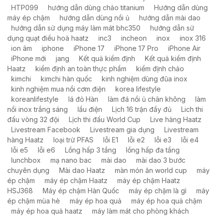
HTP099
hướng dẫn dùng chảo titanium
Hướng dẫn dùng
máy ép chậm
hướng dẫn dùng nồi ủ
hướng dẫn mài dao
hướng dẫn sử dụng máy làm mát bhc350
hướng dẫn sử
dụng quạt điều hoà haatz
inc3
incheon
inox
inox 316
ion âm
iphone
iPhone 17
iPhone 17 Pro
iPhone Air
iPhone mới
jang
Kết quả kiểm định
Kết quả kiểm định
Haatz
kiểm định an toàn thực phẩm
kiểm định chảo
kimchi
kimchi hàn quốc
kinh nghiệm dùng đũa inox
kinh nghiệm mua nồi cơm điện
korea lifestyle
koreanlifestyle
lá đỏ Hàn
làm đá nồi ủ chân không
làm
nồi inox trắng sáng
lẩu điện
Lịch 16 trận đầy đủ
Lich thi
đấu vòng 32 đội
Lịch thi đấu World Cup
Live hàng Haatz
Livestream Facebook
Livestream gia dụng
Livestream
hàng Haatz
loại trừ PFAS
lỗi E1
lỗi e2
lỗi e3
lỗi e4
lỗi e5
lỗi e6
Lồng hấp 3 tầng
lồng hấp đa tầng
lunchbox
mạ nano bac
mài dao
mài dao 3 bước
chuyên dụng
Mài dao Haatz
màn món ăn world cup
máy
ép chậm
máy ép chậm Haatz
máy ép chậm Haatz
HSJ368
Máy ép chậm Hàn Quốc
máy ép chậm là gì
máy
ép chậm mùa hè
máy ép hoa quả
máy ép hoa quả chậm
máy ép hoa quả haatz
máy làm mát cho phòng khách