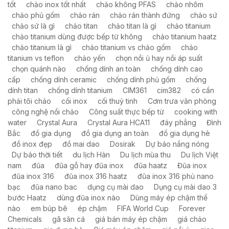
tốt
chảo inox tốt nhất
chảo không PFAS
chảo nhôm
chảo phủ gốm
chảo rán
chảo rán thành đứng
chảo sứ
chảo sứ là gì
chảo titan
chảo titan là gì
chảo titanium
chảo titanium dùng được bếp từ không
chảo titanium haatz
chảo titanium là gì
chảo titanium vs chảo gốm
chảo
titanium vs teflon
chảo yến
chọn nồi ủ hay nồi áp suất
chọn quánh nào
chống dính an toàn
chống dính cao
cấp
chống dính ceramic
chống dính phủ gốm
chống
dính titan
chống dính titanium
CIM361
cim382
có cần
phải tôi chảo
cối inox
cối thuỷ tinh
Cơm trưa văn phòng
công nghệ nồi chảo
Công suất thực bếp từ
cooking with
water
Crystal Aura
Crystal Aura HCA11
đáy phẳng
Đình
Bắc
đồ gia dụng
đồ gia dụng an toàn
đồ gia dụng hè
đồ inox đẹp
đồ mai dao
Dosirak
Dự báo nắng nóng
Dự báo thời tiết
du lịch Hàn
Du lịch mùa thu
Du lịch Việt
nam
đũa
đũa gỗ hay đũa inox
đũa haatz
Đũa inox
đũa inox 316
đũa inox 316 haatz
đũa inox 316 phủ nano
bạc
đũa nano bac
dụng cụ mài dao
Dụng cụ mài dao 3
bước Haatz
dùng đũa inox nào
Dùng máy ép chậm thế
nào
em búp bê
ép chậm
FIFA World Cup
Forever
Chemicals
gã săn cá
giá bán máy ép chậm
giá chảo