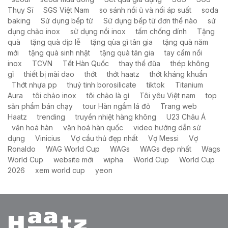
Thụy Sĩ
SGS Việt Nam
so sánh nồi ủ và nối áp suất
soda
baking
Sử dụng bếp từ
Sử dụng bếp từ đơn thế nào
sử
dụng chảo inox
sử dụng nồi inox
tấm chống dính
Tặng
quà
tặng quà dịp lễ
tặng qùa gì tân gia
tặng quà năm
mới
tặng quà sinh nhật
tặng quà tân gia
tay cầm nồi
inox
TCVN
Tết Hàn Quốc
thay thế đũa
thép không
gỉ
thiết bị mài dao
thớt
thớt haatz
thớt kháng khuẩn
Thớt nhựa pp
thuỷ tinh borosilicate
tiktok
Titanium
Aura
tôi chảo inox
tôi chảo là gì
Tôi yêu Việt nam
top
sản phẩm bán chạy
tour Hàn ngắm lá đỏ
Trang web
Haatz
trending
truyền nhiệt hàng không
U23 Châu Á
văn hoá hàn
văn hoá hàn quốc
video hướng dẫn sử
dụng
Vinicius
Vợ cầu thủ đẹp nhất
Vợ Messi
Vợ
Ronaldo
WAG World Cup
WAGs
WAGs đẹp nhất
Wags
World Cup
website mới
wipha
World Cup
World Cup
2026
xem world cup
yeon