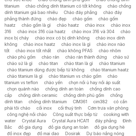
titanium
chảo chống dính titanium có tốt không
chảo chống
dính titanium giá bao nhiêu
Chảo đáy phẳng
chảo đáy
phẳng thành đứng
chảo đẹp
chảo gốm
chảo gốm
haatz
chảo gốm là gì
chảo haatz
chảo inox
chảo inox
316
chảo inox 316 của haatz
chảo inox 316 và 304
chảo
inox bị cháy
chảo inox có bị dính không
chảo inox dính
không
chảo inox haatz
chảo inox là gì
chảo inox nào
tốt
chảo inox tốt nhất
chảo không PFAS
chảo nhôm
chảo phủ gốm
chảo rán
chảo rán thành đứng
chảo sứ
chảo sứ là gì
chảo titan
chảo titan là gì
chảo titanium
chảo titanium dùng được bếp từ không
chảo titanium haatz
chảo titanium là gì
chảo titanium vs chảo gốm
chảo
titanium vs teflon
chảo yến
chọn nồi ủ hay nồi áp suất
chọn quánh nào
chống dính an toàn
chống dính cao
cấp
chống dính ceramic
chống dính phủ gốm
chống
dính titan
chống dính titanium
CIM361
cim382
có cần
phải tôi chảo
cối inox
cối thuỷ tinh
Cơm trưa văn phòng
công nghệ nồi chảo
Công suất thực bếp từ
cooking with
water
Crystal Aura
Crystal Aura HCA11
đáy phẳng
Đình
Bắc
đồ gia dụng
đồ gia dụng an toàn
đồ gia dụng hè
đồ inox đẹp
đồ mai dao
Dosirak
Dự báo nắng nóng