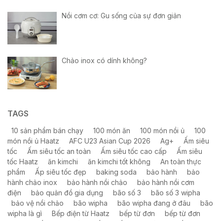
Nồi cơm cơ: Gu sống của sự đơn giản
Chảo inox có dính không?
TAGS
10 sản phẩm bán chạy
100 món ăn
100 món nồi ủ
100
món nồi ủ Haatz
AFC U23 Asian Cup 2026
Ag+
Ấm siêu
tốc
Ấm siêu tốc an toàn
Ấm siêu tốc cao cấp
Ấm siêu
tốc Haatz
ăn kimchi
ăn kimchi tốt không
An toàn thực
phẩm
Ấp siêu tốc đẹp
baking soda
bảo hành
bảo
hành chảo inox
bảo hành nồi chảo
bảo hành nồi cơm
điện
bảo quản đồ gia dụng
bão số 3
bão số 3 wipha
bảo vệ nồi chảo
bão wipha
bão wipha đang ở đâu
bão
wipha là gì
Bếp điện từ Haatz
bếp từ đơn
bếp từ đơn