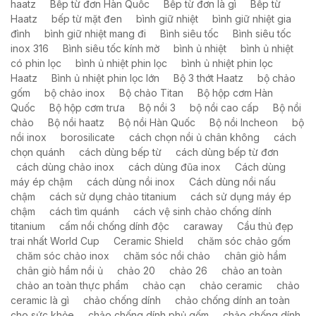
haatz
Bếp từ đơn Hàn Quốc
Bếp từ đơn là gì
Bếp từ
Haatz
bếp từ mặt đen
bình giữ nhiệt
bình giữ nhiệt gia
đình
bình giữ nhiệt mang đi
Bình siêu tốc
Bình siêu tốc
inox 316
Bình siêu tốc kính mờ
bình ủ nhiệt
bình ủ nhiệt
có phin lọc
bình ủ nhiệt phin lọc
bình ủ nhiệt phin lọc
Haatz
Bình ủ nhiệt phin lọc lớn
Bộ 3 thớt Haatz
bộ chảo
gốm
bộ chảo inox
Bộ chảo Titan
Bộ hộp cơm Hàn
Quốc
Bộ hộp cơm trưa
Bộ nồi 3
bộ nồi cao cấp
Bộ nồi
chảo
Bộ nồi haatz
Bộ nồi Hàn Quốc
Bộ nồi Incheon
bộ
nồi inox
borosilicate
cách chọn nồi ủ chân không
cách
chọn quánh
cách dùng bếp từ
cách dùng bếp từ đơn
cách dùng chảo inox
cách dùng đũa inox
Cách dùng
máy ép chậm
cách dùng nồi inox
Cách dùng nồi nấu
chậm
cách sử dụng chảo titanium
cách sử dụng máy ép
chậm
cách tìm quánh
cách vệ sinh chảo chống dính
titanium
cấm nồi chống dính độc
caraway
Cầu thủ đẹp
trai nhất World Cup
Ceramic Shield
chăm sóc chảo gốm
chăm sóc chảo inox
chăm sóc nồi chảo
chân giò hầm
chân giò hầm nồi ủ
chảo 20
chảo 26
chảo an toàn
chảo an toàn thực phẩm
chảo cạn
chảo ceramic
chảo
ceramic là gì
chảo chống dính
chảo chống dính an toàn
cho sức khỏe
chảo chống dính phủ gốm
chảo chống dính