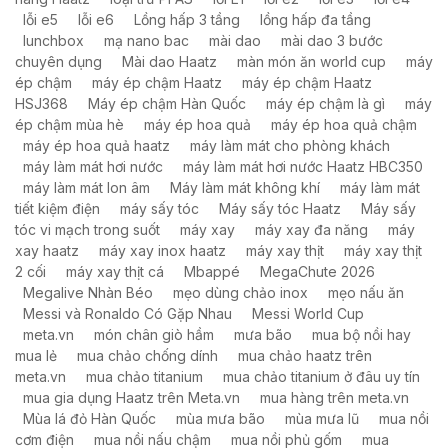
lỗi e5
lỗi e6
Lồng hấp 3 tầng
lồng hấp đa tầng
lunchbox
mạ nano bac
mài dao
mài dao 3 bước
chuyên dụng
Mài dao Haatz
màn món ăn world cup
máy
ép chậm
máy ép chậm Haatz
máy ép chậm Haatz
HSJ368
Máy ép chậm Hàn Quốc
máy ép chậm là gì
máy
ép chậm mùa hè
máy ép hoa quả
máy ép hoa quả chậm
máy ép hoa quả haatz
máy làm mát cho phòng khách
máy làm mát hơi nước
máy làm mát hơi nước Haatz HBC350
máy làm mát Ion âm
Máy làm mát không khí
máy làm mát
tiết kiệm điện
máy sấy tóc
Máy sấy tóc Haatz
Máy sấy
tóc vi mạch trong suốt
máy xay
máy xay đa năng
máy
xay haatz
máy xay inox haatz
máy xay thịt
máy xay thịt
2 cối
máy xay thịt cá
Mbappé
MegaChute 2026
Megalive Nhàn Béo
mẹo dùng chảo inox
mẹo nấu ăn
Messi và Ronaldo Có Gặp Nhau
Messi World Cup
meta.vn
món chân giò hầm
mưa bão
mua bộ nồi hay
mua lẻ
mua chảo chống dính
mua chảo haatz trên
meta.vn
mua chảo titanium
mua chảo titanium ở đâu uy tín
mua gia dụng Haatz trên Meta.vn
mua hàng trên meta.vn
Mùa lá đỏ Hàn Quốc
mùa mưa bão
mùa mưa lũ
mua nồi
cơm điện
mua nồi nấu chậm
mua nồi phủ gốm
mua