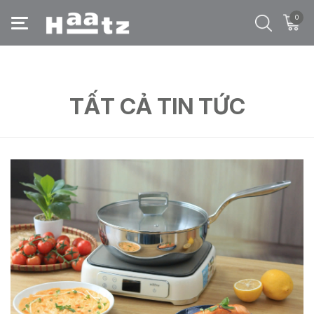
0
Trang chủ
/
Tất cả tin tức
/
sử dụng chảo inox
TẤT CẢ TIN TỨC