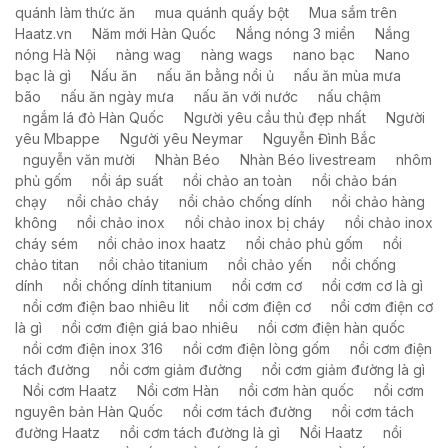
quánh làm thức ăn
mua quánh quấy bột
Mua sắm trên
Haatz.vn
Năm mới Hàn Quốc
Nắng nóng 3 miền
Nắng
nóng Hà Nội
nàng wag
nàng wags
nano bạc
Nano
bạc là gì
Nấu ăn
nấu ăn bằng nồi ủ
nấu ăn mùa mưa
bão
nấu ăn ngày mưa
nấu ăn với nước
nấu chậm
ngắm lá đỏ Hàn Quốc
Người yêu cầu thủ đẹp nhất
Người
yêu Mbappe
Người yêu Neymar
Nguyễn Đình Bắc
nguyễn văn mười
Nhàn Béo
Nhàn Béo livestream
nhôm
phủ gốm
nồi áp suất
nồi chảo an toàn
nồi chảo bán
chạy
nồi chảo cháy
nồi chảo chống dính
nồi chảo hàng
không
nồi chảo inox
nồi chảo inox bị cháy
nồi chảo inox
cháy sém
nồi chảo inox haatz
nồi chảo phủ gốm
nồi
chảo titan
nồi chảo titanium
nồi chảo yến
nồi chống
dính
nồi chống dính titanium
nồi cơm cơ
nồi cơm cơ là gì
nồi cơm điện bao nhiêu lit
nồi cơm điện cơ
nồi cơm điện cơ
là gì
nồi cơm điện giá bao nhiêu
nồi cơm điện hàn quốc
nồi cơm điện inox 316
nồi cơm điện lòng gốm
nồi cơm điện
tách đường
nồi cơm giảm đường
nồi cơm giảm đường là gì
Nồi cơm Haatz
Nồi cơm Hàn
nồi cơm hàn quốc
nồi cơm
nguyên bản Hàn Quốc
nồi cơm tách đường
nồi cơm tách
đường Haatz
nồi cơm tách đường là gì
Nồi Haatz
nồi