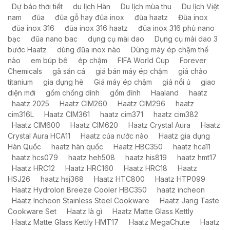
Dự báo thời tiết
du lịch Hàn
Du lịch mùa thu
Du lịch Việt
nam
đũa
đũa gỗ hay đũa inox
đũa haatz
Đũa inox
đũa inox 316
đũa inox 316 haatz
đũa inox 316 phủ nano
bạc
đũa nano bac
dụng cụ mài dao
Dụng cụ mài dao 3
bước Haatz
dùng đũa inox nào
Dùng máy ép chậm thế
nào
em búp bê
ép chậm
FIFA World Cup
Forever
Chemicals
gã săn cá
giá bán máy ép chậm
giá chảo
titanium
gia dụng hè
Giá máy ép chậm
giá nồi ủ
giao
diện mới
gốm chống dính
gốm đỉnh
Haaland
haatz
haatz 2025
Haatz CIM260
Haatz CIM296
haatz
cim316L
Haatz CIM361
haatz cim371
haatz cim382
Haatz CIM600
Haatz CIM620
Haatz Crystal Aura
Haatz
Crystal Aura HCA11
Haatz của nước nào
Haatz gia dụng
Hàn Quốc
haatz hàn quốc
Haatz HBC350
haatz hca11
haatz hcs079
haatz heh508
haatz his819
haatz hmt17
Haatz HRC12
Haatz HRC160
Haatz HRC18
Haatz
HSJ26
haatz hsj368
Haatz HTC800
Haatz HTP099
Haatz HydroIon Breeze Cooler HBC350
haatz incheon
Haatz Incheon Stainless Steel Cookware
Haatz Jang Taste
Cookware Set
Haatz là gì
Haatz Matte Glass Kettly
Haatz Matte Glass Kettly HMT17
Haatz MegaChute
Haatz