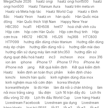
MegaChute 2026
haatz ongi
haatz ongi hon1500
haatz
ongi hon500
Haatz Titanium Aura
haatz trên meta.vn
Haatz và Meta hợp tác
Haatz World Cup
Haatz x Đình
Bắc
Haatz Yeon
haatz.vn
hàn quốc
Hàn Quốc mùa
đông
Hàn Quốc thích Việt Nam
Happy New Year
HBC350
hca11
HEH508
hmt17
hoá chất vĩnh cửu
Hộp cơm
hộp cơm Hàn Quốc
Hộp cơm thuỷ tinh
Hộp
cơm trưa
HRC12
HRC18
HSJ26
hsj368
HTC800
HTP099
hướng dẫn dùng chảo titanium
Hướng dẫn dùng
máy ép chậm
hướng dẫn dùng nồi ủ
hướng dẫn mài dao
hướng dẫn sử dụng máy làm mát bhc350
hướng dẫn sử
dụng quạt điều hoà haatz
inc3
incheon
inox
inox 316
ion âm
iphone
iPhone 17
iPhone 17 Pro
iPhone Air
iPhone mới
jang
Kết quả kiểm định
Kết quả kiểm định
Haatz
kiểm định an toàn thực phẩm
kiểm định chảo
kimchi
kimchi hàn quốc
kinh nghiệm dùng đũa inox
kinh nghiệm mua nồi cơm điện
korea lifestyle
koreanlifestyle
lá đỏ Hàn
làm đá nồi ủ chân không
làm
nồi inox trắng sáng
lẩu điện
Lịch 16 trận đầy đủ
Lich thi
đấu vòng 32 đội
Lịch thi đấu World Cup
Live hàng Haatz
Livestream Facebook
Livestream gia dụng
Livestream
hàng Haatz
loại trừ PFAS
lỗi E1
lỗi e2
lỗi e3
lỗi e4