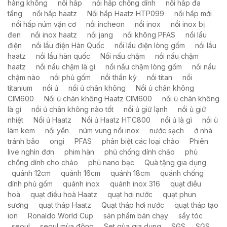
hàng không
nồi hấp
nồi hấp chống dính
nồi hấp đa
tầng
nồi hấp haatz
Nồi hấp Haatz HTP099
nồi hấp mới
nồi hấp núm vặn cơ
nồi incheon
nồi inox
nồi inox bị
đen
nồi inox haatz
nồi jang
nồi không PFAS
nồi lẩu
điện
nồi lẩu điện Hàn Quốc
nồi lầu điện lòng gốm
nồi lẩu
haatz
nồi lẩu hàn quốc
Nồi nấu chậm
nồi nấu chậm
haatz
nồi nấu chậm là gì
nồi nấu chậm lòng gốm
nồi nấu
chậm nào
nồi phủ gốm
nồi thần kỳ
nồi titan
nồi
titanium
nồi ủ
nồi ủ chân không
Nồi ủ chân không
CIM600
Nồi ủ chân không Haatz CIM600
nồi ủ chân không
là gì
nồi ủ chân không nào tốt
nồi ủ giữ lạnh
nồi ủ giữ
nhiệt
Nồi ủ Haatz
Nồi ủ Haatz HTC800
nồi ủ là gì
nồi ủ
làm kem
nồi yến
núm vung nồi inox
nước sạch
ở nhà
tránh bão
ongi
PFAS
phân biệt các loại chảo
Phiên
live nghìn đơn
phim hàn
phủ chống dính chảo
phủ
chống dính cho chảo
phủ nano bạc
Quà tặng gia dụng
quánh 12cm
quánh 16cm
quánh 18cm
quánh chống
dính phủ gốm
quánh inox
quánh inox 316
quạt điều
hoà
quạt điều hoà Haatz
quạt hơi nước
quạt phun
sương
quạt tháp Haatz
Quạt tháp hơi nước
quạt tháp tạo
ion
Ronaldo World Cup
sản phẩm bán chạy
sấy tóc
seoul
seoul mùa đông
Set qùa gia dụng
SGS
SGS