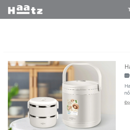
Trang chủ
/
Tất cả tin tức
/
nồi ủ là gì
Ha
Ha
nồ
Đọ