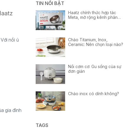
TIN NỔI BẬT
Haatz
Haatz chính thức hợp tác
Meta, mở rộng kênh phân
phối tại Việt Nam
Với nồi ủ
Chảo Titanium, Inox,
Ceramic: Nên chọn loại nào?
Nồi cơm cơ: Gu sống của sự
đơn giản
Chảo inox có dính không?
a gia đình
TAGS