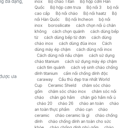
àng đa dạng,
inox
Bộ chảo Titan
Bộ hộp cơm Hàn
Quốc
Bộ hộp cơm trưa
Bộ nồi 3
bộ nồi
cao cấp
Bộ nồi chảo
Bộ nồi haatz
Bộ
nồi Hàn Quốc
Bộ nồi Incheon
bộ nồi
inox
borosilicate
cách chọn nồi ủ chân
không
cách chọn quánh
cách dùng bếp
từ
cách dùng bếp từ đơn
cách dùng
chảo inox
cách dùng đũa inox
Cách
dùng máy ép chậm
cách dùng nồi inox
Cách dùng nồi nấu chậm
cách sử dụng
chảo titanium
cách sử dụng máy ép chậm
cách tìm quánh
cách vệ sinh chảo chống
dính titanium
cấm nồi chống dính độc
 được ưa
caraway
Cầu thủ đẹp trai nhất World
Cup
Ceramic Shield
chăm sóc chảo
gốm
chăm sóc chảo inox
chăm sóc nồi
chảo
chân giò hầm
chân giò hầm nồi ủ
chảo 20
chảo 26
chảo an toàn
chảo
an toàn thực phẩm
chảo cạn
chảo
ceramic
chảo ceramic là gì
chảo chống
dính
chảo chống dính an toàn cho sức
khỏe
chảo chống dính phủ gốm
chảo