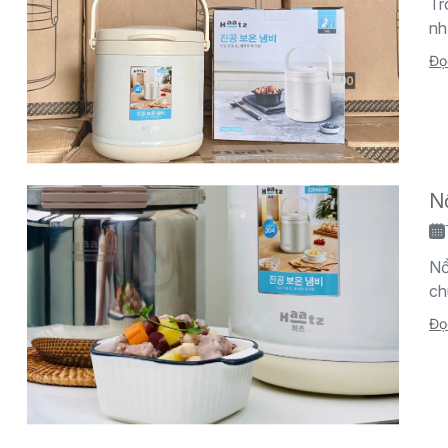
Tr
nh
Đọ
Nồ
Nồ
ch
Đọ