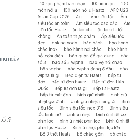
10 sản phẩm bán chạy
100 món ăn
100
món nồi ủ
100 món nồi ủ Haatz
AFC U23
Asian Cup 2026
Ag+
Ấm siêu tốc
Ấm
siêu tốc an toàn
Ấm siêu tốc cao cấp
Ấm
siêu tốc Haatz
ăn kimchi
ăn kimchi tốt
không
An toàn thực phẩm
Ấp siêu tốc
đẹp
baking soda
bảo hành
bảo hành
chảo inox
bảo hành nồi chảo
bảo hành
nồi cơm điện
bảo quản đồ gia dụng
bão
ững ngày
số 3
bão số 3 wipha
bảo vệ nồi chảo
bão wipha
bão wipha đang ở đâu
bão
wipha là gì
Bếp điện từ Haatz
bếp từ
đơn
bếp từ đơn haatz
Bếp từ đơn Hàn
Quốc
Bếp từ đơn là gì
Bếp từ Haatz
bếp từ mặt đen
bình giữ nhiệt
bình giữ
nhiệt gia đình
bình giữ nhiệt mang đi
Bình
siêu tốc
Bình siêu tốc inox 316
Bình siêu
tốc kính mờ
bình ủ nhiệt
bình ủ nhiệt có
tốt?
phin lọc
bình ủ nhiệt phin lọc
bình ủ nhiệt
phin lọc Haatz
Bình ủ nhiệt phin lọc lớn
Bộ 3 thớt Haatz
bộ chảo gốm
bộ chảo