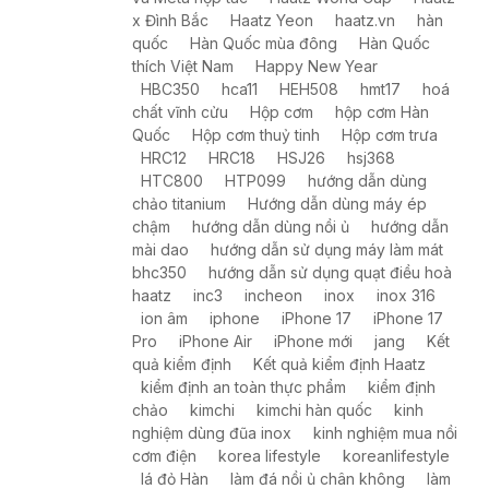
x Đình Bắc
Haatz Yeon
haatz.vn
hàn
quốc
Hàn Quốc mùa đông
Hàn Quốc
thích Việt Nam
Happy New Year
HBC350
hca11
HEH508
hmt17
hoá
chất vĩnh cửu
Hộp cơm
hộp cơm Hàn
Quốc
Hộp cơm thuỷ tinh
Hộp cơm trưa
HRC12
HRC18
HSJ26
hsj368
HTC800
HTP099
hướng dẫn dùng
chảo titanium
Hướng dẫn dùng máy ép
chậm
hướng dẫn dùng nồi ủ
hướng dẫn
mài dao
hướng dẫn sử dụng máy làm mát
bhc350
hướng dẫn sử dụng quạt điều hoà
haatz
inc3
incheon
inox
inox 316
ion âm
iphone
iPhone 17
iPhone 17
Pro
iPhone Air
iPhone mới
jang
Kết
quả kiểm định
Kết quả kiểm định Haatz
kiểm định an toàn thực phẩm
kiểm định
chảo
kimchi
kimchi hàn quốc
kinh
nghiệm dùng đũa inox
kinh nghiệm mua nồi
cơm điện
korea lifestyle
koreanlifestyle
lá đỏ Hàn
làm đá nồi ủ chân không
làm