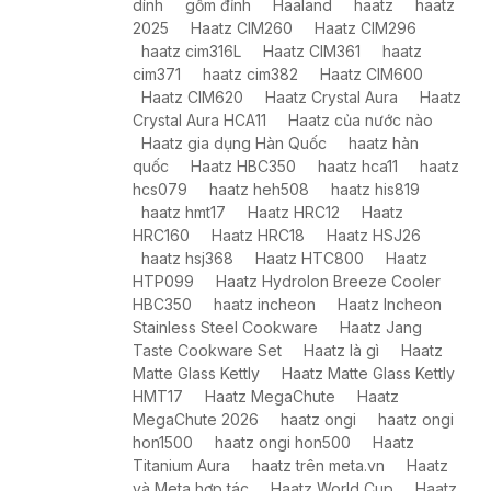
dính
gốm đỉnh
Haaland
haatz
haatz
2025
Haatz CIM260
Haatz CIM296
haatz cim316L
Haatz CIM361
haatz
cim371
haatz cim382
Haatz CIM600
Haatz CIM620
Haatz Crystal Aura
Haatz
Crystal Aura HCA11
Haatz của nước nào
Haatz gia dụng Hàn Quốc
haatz hàn
quốc
Haatz HBC350
haatz hca11
haatz
hcs079
haatz heh508
haatz his819
haatz hmt17
Haatz HRC12
Haatz
HRC160
Haatz HRC18
Haatz HSJ26
haatz hsj368
Haatz HTC800
Haatz
HTP099
Haatz HydroIon Breeze Cooler
HBC350
haatz incheon
Haatz Incheon
Stainless Steel Cookware
Haatz Jang
Taste Cookware Set
Haatz là gì
Haatz
Matte Glass Kettly
Haatz Matte Glass Kettly
HMT17
Haatz MegaChute
Haatz
MegaChute 2026
haatz ongi
haatz ongi
hon1500
haatz ongi hon500
Haatz
Titanium Aura
haatz trên meta.vn
Haatz
và Meta hợp tác
Haatz World Cup
Haatz