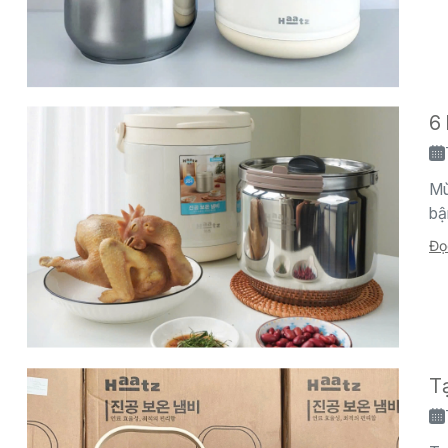
6 
Mù
bậ
Đọ
T