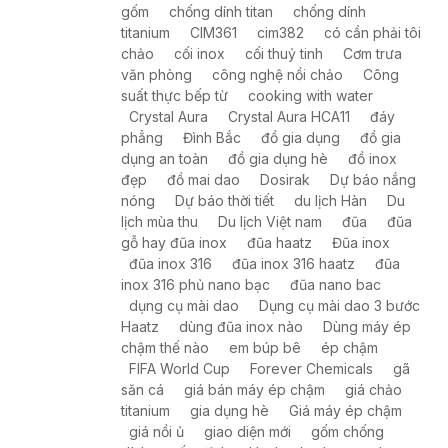
gốm
chống dính titan
chống dính
titanium
CIM361
cim382
có cần phải tôi
chảo
cối inox
cối thuỷ tinh
Cơm trưa
văn phòng
công nghệ nồi chảo
Công
suất thực bếp từ
cooking with water
Crystal Aura
Crystal Aura HCA11
đáy
phẳng
Đình Bắc
đồ gia dụng
đồ gia
dụng an toàn
đồ gia dụng hè
đồ inox
đẹp
đồ mai dao
Dosirak
Dự báo nắng
nóng
Dự báo thời tiết
du lịch Hàn
Du
lịch mùa thu
Du lịch Việt nam
đũa
đũa
gỗ hay đũa inox
đũa haatz
Đũa inox
đũa inox 316
đũa inox 316 haatz
đũa
inox 316 phủ nano bạc
đũa nano bac
dụng cụ mài dao
Dụng cụ mài dao 3 bước
Haatz
dùng đũa inox nào
Dùng máy ép
chậm thế nào
em búp bê
ép chậm
FIFA World Cup
Forever Chemicals
gã
săn cá
giá bán máy ép chậm
giá chảo
titanium
gia dụng hè
Giá máy ép chậm
giá nồi ủ
giao diện mới
gốm chống