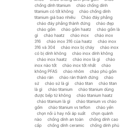
chống dính titanium
chảo chống dính
titanium có tốt không
chảo chống dính
titanium giá bao nhiêu
Chảo đáy phẳng
chảo đáy phẳng thành đứng
chảo đẹp
chảo gốm
chảo gốm haatz
chảo gốm là
gì
chảo haatz
chảo inox
chảo inox
316
chảo inox 316 của haatz
chảo inox
316 và 304
chảo inox bị cháy
chảo inox
có bị dính không
chảo inox dính không
chảo inox haatz
chảo inox là gì
chảo
inox nào tốt
chảo inox tốt nhất
chảo
không PFAS
chảo nhôm
chảo phủ gốm
chảo rán
chảo rán thành đứng
chảo
sứ
chảo sứ là gì
chảo titan
chảo titan
là gì
chảo titanium
chảo titanium dùng
được bếp từ không
chảo titanium haatz
chảo titanium là gì
chảo titanium vs chảo
gốm
chảo titanium vs teflon
chảo yến
chọn nồi ủ hay nồi áp suất
chọn quánh
nào
chống dính an toàn
chống dính cao
cấp
chống dính ceramic
chống dính phủ