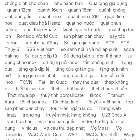
chống dính cho chảo
phủ nano bạc
Quà tặng gia dụng
quánh 12cm
quánh 16cm
quánh 18cm
quánh chống
dính phủ gốm
quánh inox
quánh inox 316
quạt điều
hoà
quạt điều hoà Haatz
quạt hơi nước
quạt phun
sương
quạt tháp Haatz
Quạt tháp hơi nước
quạt tháp tạo
ion
Ronaldo World Cup
sản phẩm bán chạy
sấy tóc
seoul
seoul mùa đông
Set qùa gia dụng
SGS
SGS
Thụy Sĩ
SGS Việt Nam
so sánh nồi ủ và nối áp suất
soda
baking
Sử dụng bếp từ
Sử dụng bếp từ đơn thế nào
sử
dụng chảo inox
sử dụng nồi inox
tấm chống dính
Tặng
quà
tặng quà dịp lễ
tặng qùa gì tân gia
tặng quà năm
mới
tặng quà sinh nhật
tặng quà tân gia
tay cầm nồi
inox
TCVN
Tết Hàn Quốc
thay thế đũa
thép không
gỉ
thiết bị mài dao
thớt
thớt haatz
thớt kháng khuẩn
Thớt nhựa pp
thuỷ tinh borosilicate
tiktok
Titanium
Aura
tôi chảo inox
tôi chảo là gì
Tôi yêu Việt nam
top
sản phẩm bán chạy
tour Hàn ngắm lá đỏ
Trang web
Haatz
trending
truyền nhiệt hàng không
U23 Châu Á
văn hoá hàn
văn hoá hàn quốc
video hướng dẫn sử
dụng
Vinicius
Vợ cầu thủ đẹp nhất
Vợ Messi
Vợ
Ronaldo
WAG World Cup
WAGs
WAGs đẹp nhất
Wags