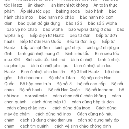
tốc Haatz
ăn kimchi
ăn kimchi tốt không
An toàn thực
phẩm
Ấp siêu tốc đẹp
baking soda
bảo hành
bảo
hành chảo inox
bảo hành nồi chảo
bảo hành nồi cơm
điện
bảo quản đồ gia dụng
bão số 3
bão số 3 wipha
bảo vệ nồi chảo
bão wipha
bão wipha đang ở đâu
bão
wipha là gì
Bếp điện từ Haatz
bếp từ đơn
bếp từ đơn
haatz
Bếp từ đơn Hàn Quốc
Bếp từ đơn là gì
Bếp từ
Haatz
bếp từ mặt đen
bình giữ nhiệt
bình giữ nhiệt gia
đình
bình giữ nhiệt mang đi
Bình siêu tốc
Bình siêu tốc
inox 316
Bình siêu tốc kính mờ
bình ủ nhiệt
bình ủ nhiệt
có phin lọc
bình ủ nhiệt phin lọc
bình ủ nhiệt phin lọc
Haatz
Bình ủ nhiệt phin lọc lớn
Bộ 3 thớt Haatz
bộ chảo
gốm
bộ chảo inox
Bộ chảo Titan
Bộ hộp cơm Hàn
Quốc
Bộ hộp cơm trưa
Bộ nồi 3
bộ nồi cao cấp
Bộ nồi
chảo
Bộ nồi haatz
Bộ nồi Hàn Quốc
Bộ nồi Incheon
bộ
nồi inox
borosilicate
cách chọn nồi ủ chân không
cách
chọn quánh
cách dùng bếp từ
cách dùng bếp từ đơn
cách dùng chảo inox
cách dùng đũa inox
Cách dùng
máy ép chậm
cách dùng nồi inox
Cách dùng nồi nấu
chậm
cách sử dụng chảo titanium
cách sử dụng máy ép
chậm
cách tìm quánh
cách vệ sinh chảo chống dính