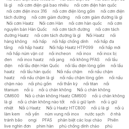
là gì
nồi cơm điện giá bao nhiêu
nồi cơm điện hàn quốc
nồi cơm điện inox 316
nồi cơm điện lòng gốm
nồi cơm điện
tách đường
nồi cơm giảm đường
nồi cơm giảm đường là gì
Nồi cơm Haatz
Nồi cơm Hàn
nồi cơm hàn quốc
nồi cơm
nguyên bản Hàn Quốc
nồi cơm tách đường
nồi cơm tách
đường Haatz
nồi cơm tách đường là gì
Nồi Haatz
nồi
hàng không
nồi hấp
nồi hấp chống dính
nồi hấp đa
tầng
nồi hấp haatz
Nồi hấp Haatz HTP099
nồi hấp mới
nồi hấp núm vặn cơ
nồi incheon
nồi inox
nồi inox bị
đen
nồi inox haatz
nồi jang
nồi không PFAS
nồi lẩu
điện
nồi lẩu điện Hàn Quốc
nồi lầu điện lòng gốm
nồi lẩu
haatz
nồi lẩu hàn quốc
Nồi nấu chậm
nồi nấu chậm
haatz
nồi nấu chậm là gì
nồi nấu chậm lòng gốm
nồi nấu
chậm nào
nồi phủ gốm
nồi thần kỳ
nồi titan
nồi
titanium
nồi ủ
nồi ủ chân không
Nồi ủ chân không
CIM600
Nồi ủ chân không Haatz CIM600
nồi ủ chân không
là gì
nồi ủ chân không nào tốt
nồi ủ giữ lạnh
nồi ủ giữ
nhiệt
Nồi ủ Haatz
Nồi ủ Haatz HTC800
nồi ủ là gì
nồi ủ
làm kem
nồi yến
núm vung nồi inox
nước sạch
ở nhà
tránh bão
ongi
PFAS
phân biệt các loại chảo
Phiên
live nghìn đơn
phim hàn
phủ chống dính chảo
phủ