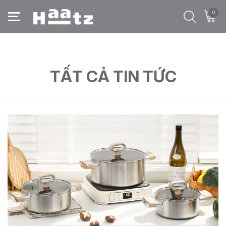
0
Trang chủ
/
Tất cả tin tức
/
chảo chống dính
TẤT CẢ TIN TỨC