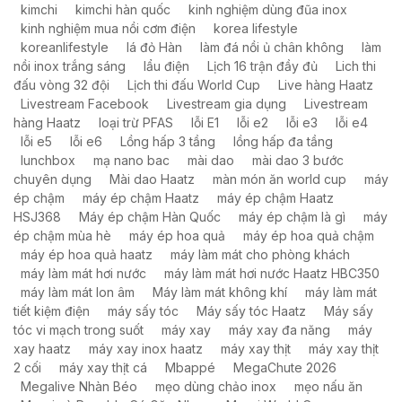
kimchi
kimchi hàn quốc
kinh nghiệm dùng đũa inox
kinh nghiệm mua nồi cơm điện
korea lifestyle
koreanlifestyle
lá đỏ Hàn
làm đá nồi ủ chân không
làm
nồi inox trắng sáng
lẩu điện
Lịch 16 trận đầy đủ
Lich thi
đấu vòng 32 đội
Lịch thi đấu World Cup
Live hàng Haatz
Livestream Facebook
Livestream gia dụng
Livestream
hàng Haatz
loại trừ PFAS
lỗi E1
lỗi e2
lỗi e3
lỗi e4
lỗi e5
lỗi e6
Lồng hấp 3 tầng
lồng hấp đa tầng
lunchbox
mạ nano bac
mài dao
mài dao 3 bước
chuyên dụng
Mài dao Haatz
màn món ăn world cup
máy
ép chậm
máy ép chậm Haatz
máy ép chậm Haatz
HSJ368
Máy ép chậm Hàn Quốc
máy ép chậm là gì
máy
ép chậm mùa hè
máy ép hoa quả
máy ép hoa quả chậm
máy ép hoa quả haatz
máy làm mát cho phòng khách
máy làm mát hơi nước
máy làm mát hơi nước Haatz HBC350
máy làm mát Ion âm
Máy làm mát không khí
máy làm mát
tiết kiệm điện
máy sấy tóc
Máy sấy tóc Haatz
Máy sấy
tóc vi mạch trong suốt
máy xay
máy xay đa năng
máy
xay haatz
máy xay inox haatz
máy xay thịt
máy xay thịt
2 cối
máy xay thịt cá
Mbappé
MegaChute 2026
Megalive Nhàn Béo
mẹo dùng chảo inox
mẹo nấu ăn