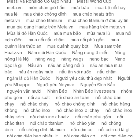
Messi và Ronaldo Có Gặp Nhau
Messi World Cup
meta.vn
món chân giò hầm
mưa bão
mua bộ nồi hay
mua lẻ
mua chảo chống dính
mua chảo haatz trên
meta.vn
mua chảo titanium
mua chảo titanium ở đâu uy tín
mua gia dụng Haatz trên Meta.vn
mua hàng trên meta.vn
Mùa lá đỏ Hàn Quốc
mùa mưa bão
mùa mưa lũ
mua nồi
cơm điện
mua nồi nấu chậm
mua nồi phủ gốm
mua
quánh làm thức ăn
mua quánh quấy bột
Mua sắm trên
Haatz.vn
Năm mới Hàn Quốc
Nắng nóng 3 miền
Nắng
nóng Hà Nội
nàng wag
nàng wags
nano bạc
Nano
bạc là gì
Nấu ăn
nấu ăn bằng nồi ủ
nấu ăn mùa mưa
bão
nấu ăn ngày mưa
nấu ăn với nước
nấu chậm
ngắm lá đỏ Hàn Quốc
Người yêu cầu thủ đẹp nhất
Người
yêu Mbappe
Người yêu Neymar
Nguyễn Đình Bắc
nguyễn văn mười
Nhàn Béo
Nhàn Béo livestream
nhôm
phủ gốm
nồi áp suất
nồi chảo an toàn
nồi chảo bán
chạy
nồi chảo cháy
nồi chảo chống dính
nồi chảo hàng
không
nồi chảo inox
nồi chảo inox bị cháy
nồi chảo inox
cháy sém
nồi chảo inox haatz
nồi chảo phủ gốm
nồi
chảo titan
nồi chảo titanium
nồi chảo yến
nồi chống
dính
nồi chống dính titanium
nồi cơm cơ
nồi cơm cơ là gì
nồi cơm điện bao nhiêu lit
nồi cơm điện cơ
nồi cơm điện cơ