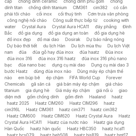
cấp
chống dính ceramic
chống dính phủ gốm
chống
dính titan
chống dính titanium
CIM361
cim382
có cần
phải tôi chảo
cối inox
cối thuỷ tinh
Cơm trưa văn phòng
công nghệ nồi chảo
Công suất thực bếp từ
cooking with
water
Crystal Aura
Crystal Aura HCA11
đáy phẳng
Đình
Bắc
đồ gia dụng
đồ gia dụng an toàn
đồ gia dụng hè
đồ inox đẹp
đồ mai dao
Dosirak
Dự báo nắng nóng
Dự báo thời tiết
du lịch Hàn
Du lịch mùa thu
Du lịch Việt
nam
đũa
đũa gỗ hay đũa inox
đũa haatz
Đũa inox
đũa inox 316
đũa inox 316 haatz
đũa inox 316 phủ nano
bạc
đũa nano bac
dụng cụ mài dao
Dụng cụ mài dao 3
bước Haatz
dùng đũa inox nào
Dùng máy ép chậm thế
nào
em búp bê
ép chậm
FIFA World Cup
Forever
Chemicals
gã săn cá
giá bán máy ép chậm
giá chảo
titanium
gia dụng hè
Giá máy ép chậm
giá nồi ủ
giao
diện mới
gốm chống dính
gốm đỉnh
Haaland
haatz
haatz 2025
Haatz CIM260
Haatz CIM296
haatz
cim316L
Haatz CIM361
haatz cim371
haatz cim382
Haatz CIM600
Haatz CIM620
Haatz Crystal Aura
Haatz
Crystal Aura HCA11
Haatz của nước nào
Haatz gia dụng
Hàn Quốc
haatz hàn quốc
Haatz HBC350
haatz hca11
haatz hcs079
haatz heh508
haatz his819
haatz hmt17