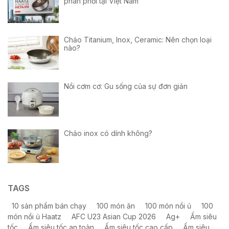
phân phối tại Việt Nam
Chảo Titanium, Inox, Ceramic: Nên chọn loại
nào?
Nồi cơm cơ: Gu sống của sự đơn giản
Chảo inox có dính không?
TAGS
10 sản phẩm bán chạy
100 món ăn
100 món nồi ủ
100
món nồi ủ Haatz
AFC U23 Asian Cup 2026
Ag+
Ấm siêu
tốc
Ấm siêu tốc an toàn
Ấm siêu tốc cao cấp
Ấm siêu