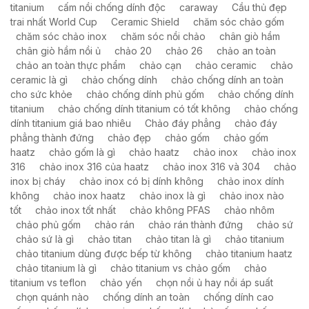
titanium
cấm nồi chống dính độc
caraway
Cầu thủ đẹp
trai nhất World Cup
Ceramic Shield
chăm sóc chảo gốm
chăm sóc chảo inox
chăm sóc nồi chảo
chân giò hầm
chân giò hầm nồi ủ
chảo 20
chảo 26
chảo an toàn
chảo an toàn thực phẩm
chảo cạn
chảo ceramic
chảo
ceramic là gì
chảo chống dính
chảo chống dính an toàn
cho sức khỏe
chảo chống dính phủ gốm
chảo chống dính
titanium
chảo chống dính titanium có tốt không
chảo chống
dính titanium giá bao nhiêu
Chảo đáy phẳng
chảo đáy
phẳng thành đứng
chảo đẹp
chảo gốm
chảo gốm
haatz
chảo gốm là gì
chảo haatz
chảo inox
chảo inox
316
chảo inox 316 của haatz
chảo inox 316 và 304
chảo
inox bị cháy
chảo inox có bị dính không
chảo inox dính
không
chảo inox haatz
chảo inox là gì
chảo inox nào
tốt
chảo inox tốt nhất
chảo không PFAS
chảo nhôm
chảo phủ gốm
chảo rán
chảo rán thành đứng
chảo sứ
chảo sứ là gì
chảo titan
chảo titan là gì
chảo titanium
chảo titanium dùng được bếp từ không
chảo titanium haatz
chảo titanium là gì
chảo titanium vs chảo gốm
chảo
titanium vs teflon
chảo yến
chọn nồi ủ hay nồi áp suất
chọn quánh nào
chống dính an toàn
chống dính cao