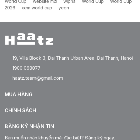
World Cup
website mới
wipha
World Cup
World Cup
2026
xem world cup
yeon
19, Villa Block 3, Dai Thanh Urban Area, Dai Thanh, Hanoi
1900 068877
haatz.team@gmail.com
MUA HÀNG
CHÍNH SÁCH
ĐĂNG KÝ NHẬN TIN
Bạn muốn nhận khuyến mãi đặc biệt? Đăng ký ngay.