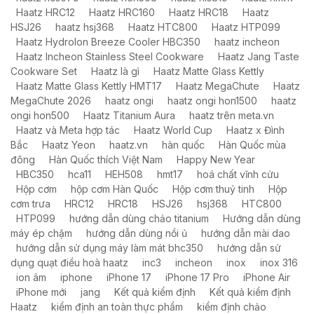
Haatz HRC12
Haatz HRC160
Haatz HRC18
Haatz
HSJ26
haatz hsj368
Haatz HTC800
Haatz HTP099
Haatz HydroIon Breeze Cooler HBC350
haatz incheon
Haatz Incheon Stainless Steel Cookware
Haatz Jang Taste
Cookware Set
Haatz là gì
Haatz Matte Glass Kettly
Haatz Matte Glass Kettly HMT17
Haatz MegaChute
Haatz
MegaChute 2026
haatz ongi
haatz ongi hon1500
haatz
ongi hon500
Haatz Titanium Aura
haatz trên meta.vn
Haatz và Meta hợp tác
Haatz World Cup
Haatz x Đình
Bắc
Haatz Yeon
haatz.vn
hàn quốc
Hàn Quốc mùa
đông
Hàn Quốc thích Việt Nam
Happy New Year
HBC350
hca11
HEH508
hmt17
hoá chất vĩnh cửu
Hộp cơm
hộp cơm Hàn Quốc
Hộp cơm thuỷ tinh
Hộp
cơm trưa
HRC12
HRC18
HSJ26
hsj368
HTC800
HTP099
hướng dẫn dùng chảo titanium
Hướng dẫn dùng
máy ép chậm
hướng dẫn dùng nồi ủ
hướng dẫn mài dao
hướng dẫn sử dụng máy làm mát bhc350
hướng dẫn sử
dụng quạt điều hoà haatz
inc3
incheon
inox
inox 316
ion âm
iphone
iPhone 17
iPhone 17 Pro
iPhone Air
iPhone mới
jang
Kết quả kiểm định
Kết quả kiểm định
Haatz
kiểm định an toàn thực phẩm
kiểm định chảo