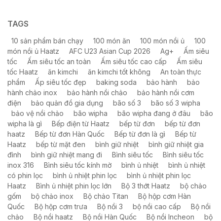
TAGS
10 sản phẩm bán chạy
100 món ăn
100 món nồi ủ
100
món nồi ủ Haatz
AFC U23 Asian Cup 2026
Ag+
Ấm siêu
tốc
Ấm siêu tốc an toàn
Ấm siêu tốc cao cấp
Ấm siêu
tốc Haatz
ăn kimchi
ăn kimchi tốt không
An toàn thực
phẩm
Ấp siêu tốc đẹp
baking soda
bảo hành
bảo
hành chảo inox
bảo hành nồi chảo
bảo hành nồi cơm
điện
bảo quản đồ gia dụng
bão số 3
bão số 3 wipha
bảo vệ nồi chảo
bão wipha
bão wipha đang ở đâu
bão
wipha là gì
Bếp điện từ Haatz
bếp từ đơn
bếp từ đơn
haatz
Bếp từ đơn Hàn Quốc
Bếp từ đơn là gì
Bếp từ
Haatz
bếp từ mặt đen
bình giữ nhiệt
bình giữ nhiệt gia
đình
bình giữ nhiệt mang đi
Bình siêu tốc
Bình siêu tốc
inox 316
Bình siêu tốc kính mờ
bình ủ nhiệt
bình ủ nhiệt
có phin lọc
bình ủ nhiệt phin lọc
bình ủ nhiệt phin lọc
Haatz
Bình ủ nhiệt phin lọc lớn
Bộ 3 thớt Haatz
bộ chảo
gốm
bộ chảo inox
Bộ chảo Titan
Bộ hộp cơm Hàn
Quốc
Bộ hộp cơm trưa
Bộ nồi 3
bộ nồi cao cấp
Bộ nồi
chảo
Bộ nồi haatz
Bộ nồi Hàn Quốc
Bộ nồi Incheon
bộ