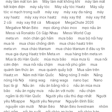
máy làm mát Ion âm
Máy làm mát không khí
máy làm mát
tiết kiệm điện
máy sấy tóc
Máy sấy tóc Haatz
Máy sấy
tóc vi mạch trong suốt
máy xay
máy xay đa năng
máy
xay haatz
máy xay inox haatz
máy xay thịt
máy xay thịt
2 cối
máy xay thịt cá
Mbappé
MegaChute 2026
Megalive Nhàn Béo
mẹo dùng chảo inox
mẹo nấu ăn
Messi và Ronaldo Có Gặp Nhau
Messi World Cup
meta.vn
món chân giò hầm
mưa bão
mua bộ nồi hay
mua lẻ
mua chảo chống dính
mua chảo haatz trên
meta.vn
mua chảo titanium
mua chảo titanium ở đâu uy tín
mua gia dụng Haatz trên Meta.vn
mua hàng trên meta.vn
Mùa lá đỏ Hàn Quốc
mùa mưa bão
mùa mưa lũ
mua nồi
cơm điện
mua nồi nấu chậm
mua nồi phủ gốm
mua
quánh làm thức ăn
mua quánh quấy bột
Mua sắm trên
Haatz.vn
Năm mới Hàn Quốc
Nắng nóng 3 miền
Nắng
nóng Hà Nội
nàng wag
nàng wags
nano bạc
Nano
bạc là gì
Nấu ăn
nấu ăn bằng nồi ủ
nấu ăn mùa mưa
bão
nấu ăn ngày mưa
nấu ăn với nước
nấu chậm
ngắm lá đỏ Hàn Quốc
Người yêu cầu thủ đẹp nhất
Người
yêu Mbappe
Người yêu Neymar
Nguyễn Đình Bắc
nguyễn văn mười
Nhàn Béo
Nhàn Béo livestream
nhôm
phủ gốm
nồi áp suất
nồi chảo an toàn
nồi chảo bán