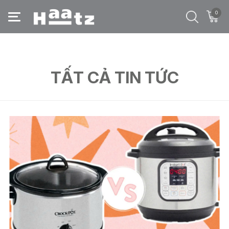
0
Trang chủ
/
Tất cả tin tức
/
nồi áp suất
TẤT CẢ TIN TỨC