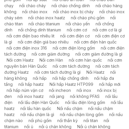
chạy
nồi chảo cháy
nồi chảo chống dính
nồi chảo hàng
không
nồi chảo inox
nồi chảo inox bị cháy
nồi chảo inox
cháy sém
nồi chảo inox haatz
nồi chảo phủ gốm
nồi
chảo titan
nồi chảo titanium
nồi chảo yến
nồi chống
dính
nồi chống dính titanium
nồi cơm cơ
nồi cơm cơ là gì
nồi cơm điện bao nhiêu lit
nồi cơm điện cơ
nồi cơm điện cơ
là gì
nồi cơm điện giá bao nhiêu
nồi cơm điện hàn quốc
nồi cơm điện inox 316
nồi cơm điện lòng gốm
nồi cơm điện
tách đường
nồi cơm giảm đường
nồi cơm giảm đường là gì
Nồi cơm Haatz
Nồi cơm Hàn
nồi cơm hàn quốc
nồi cơm
nguyên bản Hàn Quốc
nồi cơm tách đường
nồi cơm tách
đường Haatz
nồi cơm tách đường là gì
Nồi Haatz
nồi
hàng không
nồi hấp
nồi hấp chống dính
nồi hấp đa
tầng
nồi hấp haatz
Nồi hấp Haatz HTP099
nồi hấp mới
nồi hấp núm vặn cơ
nồi incheon
nồi inox
nồi inox bị
đen
nồi inox haatz
nồi jang
nồi không PFAS
nồi lẩu
điện
nồi lẩu điện Hàn Quốc
nồi lầu điện lòng gốm
nồi lẩu
haatz
nồi lẩu hàn quốc
Nồi nấu chậm
nồi nấu chậm
haatz
nồi nấu chậm là gì
nồi nấu chậm lòng gốm
nồi nấu
chậm nào
nồi phủ gốm
nồi thần kỳ
nồi titan
nồi
titanium
nồi ủ
nồi ủ chân không
Nồi ủ chân không