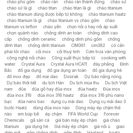
chảo phủ gốm
chảo rán
chảo rán thành đứng
chảo sứ
chảo sứ là gì
chảo titan
chảo titan là gì
chảo titanium
chảo titanium dùng được bếp từ không
chảo titanium haatz
chảo titanium là gì
chảo titanium vs chảo gốm
chảo
titanium vs teflon
chảo yến
chọn nồi ủ hay nồi áp suất
chọn quánh nào
chống dính an toàn
chống dính cao
cấp
chống dính ceramic
chống dính phủ gốm
chống
dính titan
chống dính titanium
CIM361
cim382
có cần
phải tôi chảo
cối inox
cối thuỷ tinh
Cơm trưa văn phòng
công nghệ nồi chảo
Công suất thực bếp từ
cooking with
water
Crystal Aura
Crystal Aura HCA11
đáy phẳng
Đình
Bắc
đồ gia dụng
đồ gia dụng an toàn
đồ gia dụng hè
đồ inox đẹp
đồ mai dao
Dosirak
Dự báo nắng nóng
Dự báo thời tiết
du lịch Hàn
Du lịch mùa thu
Du lịch Việt
nam
đũa
đũa gỗ hay đũa inox
đũa haatz
Đũa inox
đũa inox 316
đũa inox 316 haatz
đũa inox 316 phủ nano
bạc
đũa nano bac
dụng cụ mài dao
Dụng cụ mài dao 3
bước Haatz
dùng đũa inox nào
Dùng máy ép chậm thế
nào
em búp bê
ép chậm
FIFA World Cup
Forever
Chemicals
gã săn cá
giá bán máy ép chậm
giá chảo
titanium
gia dụng hè
Giá máy ép chậm
giá nồi ủ
giao
diện mới
gốm chống dính
gốm đỉnh
Haaland
haatz