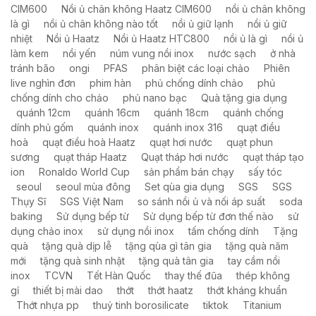
CIM600
Nồi ủ chân không Haatz CIM600
nồi ủ chân không
là gì
nồi ủ chân không nào tốt
nồi ủ giữ lạnh
nồi ủ giữ
nhiệt
Nồi ủ Haatz
Nồi ủ Haatz HTC800
nồi ủ là gì
nồi ủ
làm kem
nồi yến
núm vung nồi inox
nước sạch
ở nhà
tránh bão
ongi
PFAS
phân biệt các loại chảo
Phiên
live nghìn đơn
phim hàn
phủ chống dính chảo
phủ
chống dính cho chảo
phủ nano bạc
Quà tặng gia dụng
quánh 12cm
quánh 16cm
quánh 18cm
quánh chống
dính phủ gốm
quánh inox
quánh inox 316
quạt điều
hoà
quạt điều hoà Haatz
quạt hơi nước
quạt phun
sương
quạt tháp Haatz
Quạt tháp hơi nước
quạt tháp tạo
ion
Ronaldo World Cup
sản phẩm bán chạy
sấy tóc
seoul
seoul mùa đông
Set qùa gia dụng
SGS
SGS
Thụy Sĩ
SGS Việt Nam
so sánh nồi ủ và nối áp suất
soda
baking
Sử dụng bếp từ
Sử dụng bếp từ đơn thế nào
sử
dụng chảo inox
sử dụng nồi inox
tấm chống dính
Tặng
quà
tặng quà dịp lễ
tặng qùa gì tân gia
tặng quà năm
mới
tặng quà sinh nhật
tặng quà tân gia
tay cầm nồi
inox
TCVN
Tết Hàn Quốc
thay thế đũa
thép không
gỉ
thiết bị mài dao
thớt
thớt haatz
thớt kháng khuẩn
Thớt nhựa pp
thuỷ tinh borosilicate
tiktok
Titanium