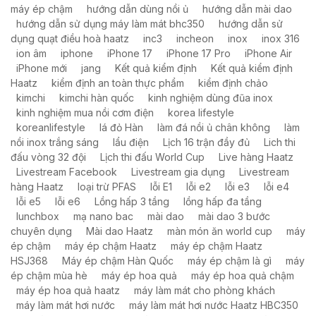
máy ép chậm
hướng dẫn dùng nồi ủ
hướng dẫn mài dao
hướng dẫn sử dụng máy làm mát bhc350
hướng dẫn sử
dụng quạt điều hoà haatz
inc3
incheon
inox
inox 316
ion âm
iphone
iPhone 17
iPhone 17 Pro
iPhone Air
iPhone mới
jang
Kết quả kiểm định
Kết quả kiểm định
Haatz
kiểm định an toàn thực phẩm
kiểm định chảo
kimchi
kimchi hàn quốc
kinh nghiệm dùng đũa inox
kinh nghiệm mua nồi cơm điện
korea lifestyle
koreanlifestyle
lá đỏ Hàn
làm đá nồi ủ chân không
làm
nồi inox trắng sáng
lẩu điện
Lịch 16 trận đầy đủ
Lich thi
đấu vòng 32 đội
Lịch thi đấu World Cup
Live hàng Haatz
Livestream Facebook
Livestream gia dụng
Livestream
hàng Haatz
loại trừ PFAS
lỗi E1
lỗi e2
lỗi e3
lỗi e4
lỗi e5
lỗi e6
Lồng hấp 3 tầng
lồng hấp đa tầng
lunchbox
mạ nano bac
mài dao
mài dao 3 bước
chuyên dụng
Mài dao Haatz
màn món ăn world cup
máy
ép chậm
máy ép chậm Haatz
máy ép chậm Haatz
HSJ368
Máy ép chậm Hàn Quốc
máy ép chậm là gì
máy
ép chậm mùa hè
máy ép hoa quả
máy ép hoa quả chậm
máy ép hoa quả haatz
máy làm mát cho phòng khách
máy làm mát hơi nước
máy làm mát hơi nước Haatz HBC350