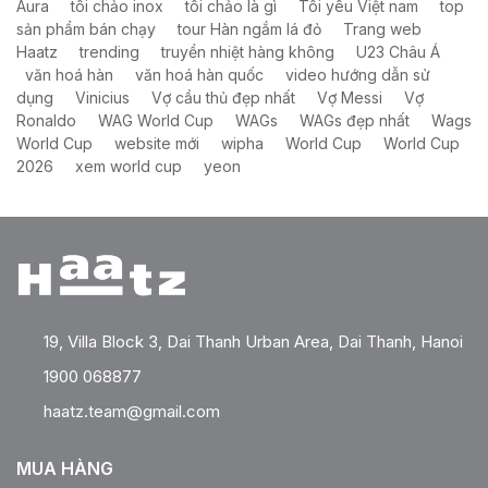
Aura
tôi chảo inox
tôi chảo là gì
Tôi yêu Việt nam
top
sản phẩm bán chạy
tour Hàn ngắm lá đỏ
Trang web
Haatz
trending
truyền nhiệt hàng không
U23 Châu Á
văn hoá hàn
văn hoá hàn quốc
video hướng dẫn sử
dụng
Vinicius
Vợ cầu thủ đẹp nhất
Vợ Messi
Vợ
Ronaldo
WAG World Cup
WAGs
WAGs đẹp nhất
Wags
World Cup
website mới
wipha
World Cup
World Cup
2026
xem world cup
yeon
19, Villa Block 3, Dai Thanh Urban Area, Dai Thanh, Hanoi
1900 068877
haatz.team@gmail.com
MUA HÀNG