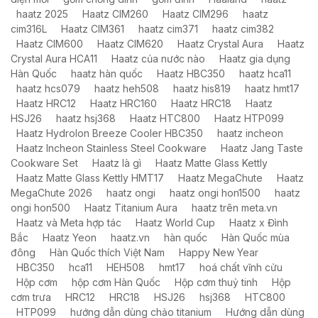
haatz 2025
Haatz CIM260
Haatz CIM296
haatz
cim316L
Haatz CIM361
haatz cim371
haatz cim382
Haatz CIM600
Haatz CIM620
Haatz Crystal Aura
Haatz
Crystal Aura HCA11
Haatz của nước nào
Haatz gia dụng
Hàn Quốc
haatz hàn quốc
Haatz HBC350
haatz hca11
haatz hcs079
haatz heh508
haatz his819
haatz hmt17
Haatz HRC12
Haatz HRC160
Haatz HRC18
Haatz
HSJ26
haatz hsj368
Haatz HTC800
Haatz HTP099
Haatz HydroIon Breeze Cooler HBC350
haatz incheon
Haatz Incheon Stainless Steel Cookware
Haatz Jang Taste
Cookware Set
Haatz là gì
Haatz Matte Glass Kettly
Haatz Matte Glass Kettly HMT17
Haatz MegaChute
Haatz
MegaChute 2026
haatz ongi
haatz ongi hon1500
haatz
ongi hon500
Haatz Titanium Aura
haatz trên meta.vn
Haatz và Meta hợp tác
Haatz World Cup
Haatz x Đình
Bắc
Haatz Yeon
haatz.vn
hàn quốc
Hàn Quốc mùa
đông
Hàn Quốc thích Việt Nam
Happy New Year
HBC350
hca11
HEH508
hmt17
hoá chất vĩnh cửu
Hộp cơm
hộp cơm Hàn Quốc
Hộp cơm thuỷ tinh
Hộp
cơm trưa
HRC12
HRC18
HSJ26
hsj368
HTC800
HTP099
hướng dẫn dùng chảo titanium
Hướng dẫn dùng