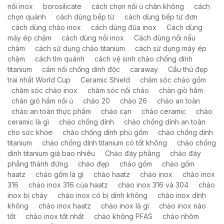
nồi inox
borosilicate
cách chọn nồi ủ chân không
cách
chọn quánh
cách dùng bếp từ
cách dùng bếp từ đơn
cách dùng chảo inox
cách dùng đũa inox
Cách dùng
máy ép chậm
cách dùng nồi inox
Cách dùng nồi nấu
chậm
cách sử dụng chảo titanium
cách sử dụng máy ép
chậm
cách tìm quánh
cách vệ sinh chảo chống dính
titanium
cấm nồi chống dính độc
caraway
Cầu thủ đẹp
trai nhất World Cup
Ceramic Shield
chăm sóc chảo gốm
chăm sóc chảo inox
chăm sóc nồi chảo
chân giò hầm
chân giò hầm nồi ủ
chảo 20
chảo 26
chảo an toàn
chảo an toàn thực phẩm
chảo cạn
chảo ceramic
chảo
ceramic là gì
chảo chống dính
chảo chống dính an toàn
cho sức khỏe
chảo chống dính phủ gốm
chảo chống dính
titanium
chảo chống dính titanium có tốt không
chảo chống
dính titanium giá bao nhiêu
Chảo đáy phẳng
chảo đáy
phẳng thành đứng
chảo đẹp
chảo gốm
chảo gốm
haatz
chảo gốm là gì
chảo haatz
chảo inox
chảo inox
316
chảo inox 316 của haatz
chảo inox 316 và 304
chảo
inox bị cháy
chảo inox có bị dính không
chảo inox dính
không
chảo inox haatz
chảo inox là gì
chảo inox nào
tốt
chảo inox tốt nhất
chảo không PFAS
chảo nhôm