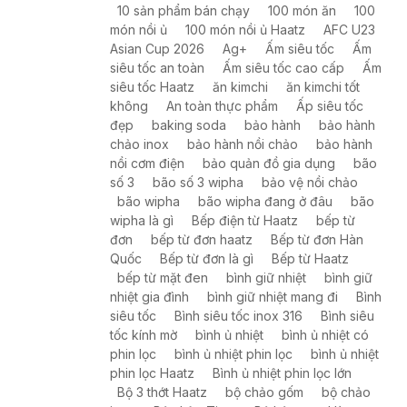
10 sản phẩm bán chạy
100 món ăn
100
món nồi ủ
100 món nồi ủ Haatz
AFC U23
Asian Cup 2026
Ag+
Ấm siêu tốc
Ấm
siêu tốc an toàn
Ấm siêu tốc cao cấp
Ấm
siêu tốc Haatz
ăn kimchi
ăn kimchi tốt
không
An toàn thực phẩm
Ấp siêu tốc
đẹp
baking soda
bảo hành
bảo hành
chảo inox
bảo hành nồi chảo
bảo hành
nồi cơm điện
bảo quản đồ gia dụng
bão
số 3
bão số 3 wipha
bảo vệ nồi chảo
bão wipha
bão wipha đang ở đâu
bão
wipha là gì
Bếp điện từ Haatz
bếp từ
đơn
bếp từ đơn haatz
Bếp từ đơn Hàn
Quốc
Bếp từ đơn là gì
Bếp từ Haatz
bếp từ mặt đen
bình giữ nhiệt
bình giữ
nhiệt gia đình
bình giữ nhiệt mang đi
Bình
siêu tốc
Bình siêu tốc inox 316
Bình siêu
tốc kính mờ
bình ủ nhiệt
bình ủ nhiệt có
phin lọc
bình ủ nhiệt phin lọc
bình ủ nhiệt
phin lọc Haatz
Bình ủ nhiệt phin lọc lớn
Bộ 3 thớt Haatz
bộ chảo gốm
bộ chảo