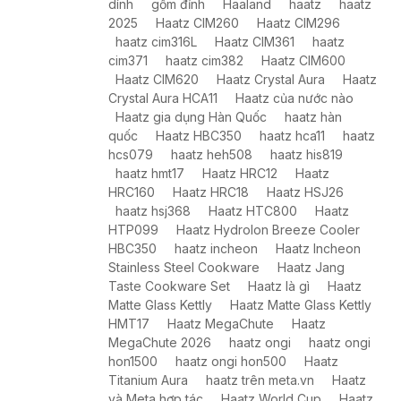
dính
gốm đỉnh
Haaland
haatz
haatz
2025
Haatz CIM260
Haatz CIM296
haatz cim316L
Haatz CIM361
haatz
cim371
haatz cim382
Haatz CIM600
Haatz CIM620
Haatz Crystal Aura
Haatz
Crystal Aura HCA11
Haatz của nước nào
Haatz gia dụng Hàn Quốc
haatz hàn
quốc
Haatz HBC350
haatz hca11
haatz
hcs079
haatz heh508
haatz his819
haatz hmt17
Haatz HRC12
Haatz
HRC160
Haatz HRC18
Haatz HSJ26
haatz hsj368
Haatz HTC800
Haatz
HTP099
Haatz HydroIon Breeze Cooler
HBC350
haatz incheon
Haatz Incheon
Stainless Steel Cookware
Haatz Jang
Taste Cookware Set
Haatz là gì
Haatz
Matte Glass Kettly
Haatz Matte Glass Kettly
HMT17
Haatz MegaChute
Haatz
MegaChute 2026
haatz ongi
haatz ongi
hon1500
haatz ongi hon500
Haatz
Titanium Aura
haatz trên meta.vn
Haatz
và Meta hợp tác
Haatz World Cup
Haatz