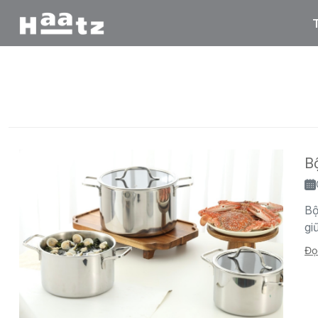
Trang chủ
/
Tất cả tin tức
/
inc3
Bộ
Bộ
gi
Đọ