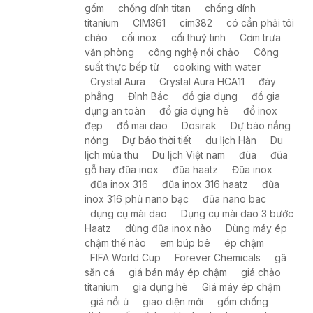
gốm
chống dính titan
chống dính
titanium
CIM361
cim382
có cần phải tôi
chảo
cối inox
cối thuỷ tinh
Cơm trưa
văn phòng
công nghệ nồi chảo
Công
suất thực bếp từ
cooking with water
Crystal Aura
Crystal Aura HCA11
đáy
phẳng
Đình Bắc
đồ gia dụng
đồ gia
dụng an toàn
đồ gia dụng hè
đồ inox
đẹp
đồ mai dao
Dosirak
Dự báo nắng
nóng
Dự báo thời tiết
du lịch Hàn
Du
lịch mùa thu
Du lịch Việt nam
đũa
đũa
gỗ hay đũa inox
đũa haatz
Đũa inox
đũa inox 316
đũa inox 316 haatz
đũa
inox 316 phủ nano bạc
đũa nano bac
dụng cụ mài dao
Dụng cụ mài dao 3 bước
Haatz
dùng đũa inox nào
Dùng máy ép
chậm thế nào
em búp bê
ép chậm
FIFA World Cup
Forever Chemicals
gã
săn cá
giá bán máy ép chậm
giá chảo
titanium
gia dụng hè
Giá máy ép chậm
giá nồi ủ
giao diện mới
gốm chống