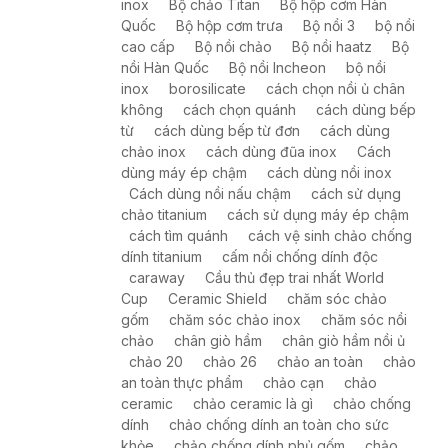
inox
Bộ chảo Titan
Bộ hộp cơm Hàn
Quốc
Bộ hộp cơm trưa
Bộ nồi 3
bộ nồi
cao cấp
Bộ nồi chảo
Bộ nồi haatz
Bộ
nồi Hàn Quốc
Bộ nồi Incheon
bộ nồi
inox
borosilicate
cách chọn nồi ủ chân
không
cách chọn quánh
cách dùng bếp
từ
cách dùng bếp từ đơn
cách dùng
chảo inox
cách dùng đũa inox
Cách
dùng máy ép chậm
cách dùng nồi inox
Cách dùng nồi nấu chậm
cách sử dụng
chảo titanium
cách sử dụng máy ép chậm
cách tìm quánh
cách vệ sinh chảo chống
dính titanium
cấm nồi chống dính độc
caraway
Cầu thủ đẹp trai nhất World
Cup
Ceramic Shield
chăm sóc chảo
gốm
chăm sóc chảo inox
chăm sóc nồi
chảo
chân giò hầm
chân giò hầm nồi ủ
chảo 20
chảo 26
chảo an toàn
chảo
an toàn thực phẩm
chảo cạn
chảo
ceramic
chảo ceramic là gì
chảo chống
dính
chảo chống dính an toàn cho sức
khỏe
chảo chống dính phủ gốm
chảo