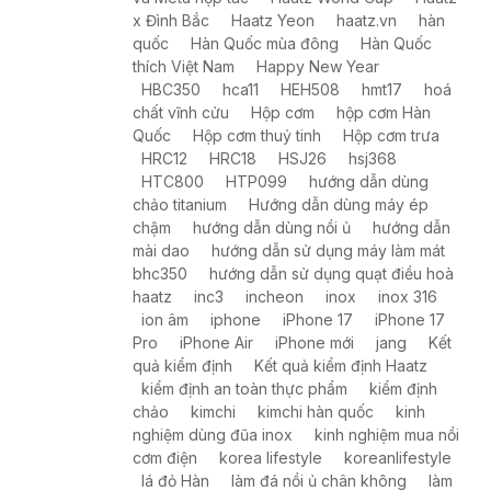
x Đình Bắc
Haatz Yeon
haatz.vn
hàn
quốc
Hàn Quốc mùa đông
Hàn Quốc
thích Việt Nam
Happy New Year
HBC350
hca11
HEH508
hmt17
hoá
chất vĩnh cửu
Hộp cơm
hộp cơm Hàn
Quốc
Hộp cơm thuỷ tinh
Hộp cơm trưa
HRC12
HRC18
HSJ26
hsj368
HTC800
HTP099
hướng dẫn dùng
chảo titanium
Hướng dẫn dùng máy ép
chậm
hướng dẫn dùng nồi ủ
hướng dẫn
mài dao
hướng dẫn sử dụng máy làm mát
bhc350
hướng dẫn sử dụng quạt điều hoà
haatz
inc3
incheon
inox
inox 316
ion âm
iphone
iPhone 17
iPhone 17
Pro
iPhone Air
iPhone mới
jang
Kết
quả kiểm định
Kết quả kiểm định Haatz
kiểm định an toàn thực phẩm
kiểm định
chảo
kimchi
kimchi hàn quốc
kinh
nghiệm dùng đũa inox
kinh nghiệm mua nồi
cơm điện
korea lifestyle
koreanlifestyle
lá đỏ Hàn
làm đá nồi ủ chân không
làm