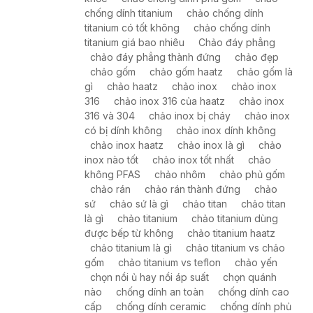
chống dính titanium
chảo chống dính
titanium có tốt không
chảo chống dính
titanium giá bao nhiêu
Chảo đáy phẳng
chảo đáy phẳng thành đứng
chảo đẹp
chảo gốm
chảo gốm haatz
chảo gốm là
gì
chảo haatz
chảo inox
chảo inox
316
chảo inox 316 của haatz
chảo inox
316 và 304
chảo inox bị cháy
chảo inox
có bị dính không
chảo inox dính không
chảo inox haatz
chảo inox là gì
chảo
inox nào tốt
chảo inox tốt nhất
chảo
không PFAS
chảo nhôm
chảo phủ gốm
chảo rán
chảo rán thành đứng
chảo
sứ
chảo sứ là gì
chảo titan
chảo titan
là gì
chảo titanium
chảo titanium dùng
được bếp từ không
chảo titanium haatz
chảo titanium là gì
chảo titanium vs chảo
gốm
chảo titanium vs teflon
chảo yến
chọn nồi ủ hay nồi áp suất
chọn quánh
nào
chống dính an toàn
chống dính cao
cấp
chống dính ceramic
chống dính phủ