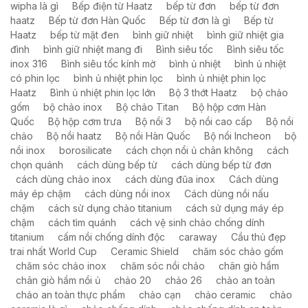
wipha là gì
Bếp điện từ Haatz
bếp từ đơn
bếp từ đơn
haatz
Bếp từ đơn Hàn Quốc
Bếp từ đơn là gì
Bếp từ
Haatz
bếp từ mặt đen
bình giữ nhiệt
bình giữ nhiệt gia
đình
bình giữ nhiệt mang đi
Bình siêu tốc
Bình siêu tốc
inox 316
Bình siêu tốc kính mờ
bình ủ nhiệt
bình ủ nhiệt
có phin lọc
bình ủ nhiệt phin lọc
bình ủ nhiệt phin lọc
Haatz
Bình ủ nhiệt phin lọc lớn
Bộ 3 thớt Haatz
bộ chảo
gốm
bộ chảo inox
Bộ chảo Titan
Bộ hộp cơm Hàn
Quốc
Bộ hộp cơm trưa
Bộ nồi 3
bộ nồi cao cấp
Bộ nồi
chảo
Bộ nồi haatz
Bộ nồi Hàn Quốc
Bộ nồi Incheon
bộ
nồi inox
borosilicate
cách chọn nồi ủ chân không
cách
chọn quánh
cách dùng bếp từ
cách dùng bếp từ đơn
cách dùng chảo inox
cách dùng đũa inox
Cách dùng
máy ép chậm
cách dùng nồi inox
Cách dùng nồi nấu
chậm
cách sử dụng chảo titanium
cách sử dụng máy ép
chậm
cách tìm quánh
cách vệ sinh chảo chống dính
titanium
cấm nồi chống dính độc
caraway
Cầu thủ đẹp
trai nhất World Cup
Ceramic Shield
chăm sóc chảo gốm
chăm sóc chảo inox
chăm sóc nồi chảo
chân giò hầm
chân giò hầm nồi ủ
chảo 20
chảo 26
chảo an toàn
chảo an toàn thực phẩm
chảo cạn
chảo ceramic
chảo