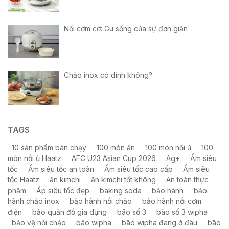
Nồi cơm cơ: Gu sống của sự đơn giản
Chảo inox có dính không?
TAGS
10 sản phẩm bán chạy
100 món ăn
100 món nồi ủ
100
món nồi ủ Haatz
AFC U23 Asian Cup 2026
Ag+
Ấm siêu
tốc
Ấm siêu tốc an toàn
Ấm siêu tốc cao cấp
Ấm siêu
tốc Haatz
ăn kimchi
ăn kimchi tốt không
An toàn thực
phẩm
Ấp siêu tốc đẹp
baking soda
bảo hành
bảo
hành chảo inox
bảo hành nồi chảo
bảo hành nồi cơm
điện
bảo quản đồ gia dụng
bão số 3
bão số 3 wipha
bảo vệ nồi chảo
bão wipha
bão wipha đang ở đâu
bão