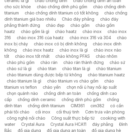
ceramic là gì
chảo chống dính
chảo chống dính an toàn
cho sức khỏe
chảo chống dính phủ gốm
chảo chống dính
titanium
chảo chống dính titanium có tốt không
chảo chống
dính titanium giá bao nhiêu
Chảo đáy phẳng
chảo đáy
phẳng thành đứng
chảo đẹp
chảo gốm
chảo gốm
haatz
chảo gốm là gì
chảo haatz
chảo inox
chảo inox
316
chảo inox 316 của haatz
chảo inox 316 và 304
chảo
inox bị cháy
chảo inox có bị dính không
chảo inox dính
không
chảo inox haatz
chảo inox là gì
chảo inox nào
tốt
chảo inox tốt nhất
chảo không PFAS
chảo nhôm
chảo phủ gốm
chảo rán
chảo rán thành đứng
chảo sứ
chảo sứ là gì
chảo titan
chảo titan là gì
chảo titanium
chảo titanium dùng được bếp từ không
chảo titanium haatz
chảo titanium là gì
chảo titanium vs chảo gốm
chảo
titanium vs teflon
chảo yến
chọn nồi ủ hay nồi áp suất
chọn quánh nào
chống dính an toàn
chống dính cao
cấp
chống dính ceramic
chống dính phủ gốm
chống
dính titan
chống dính titanium
CIM361
cim382
có cần
phải tôi chảo
cối inox
cối thuỷ tinh
Cơm trưa văn phòng
công nghệ nồi chảo
Công suất thực bếp từ
cooking with
water
Crystal Aura
Crystal Aura HCA11
đáy phẳng
Đình
Bắc
đồ gia dụng
đồ gia dụng an toàn
đồ gia dụng hè