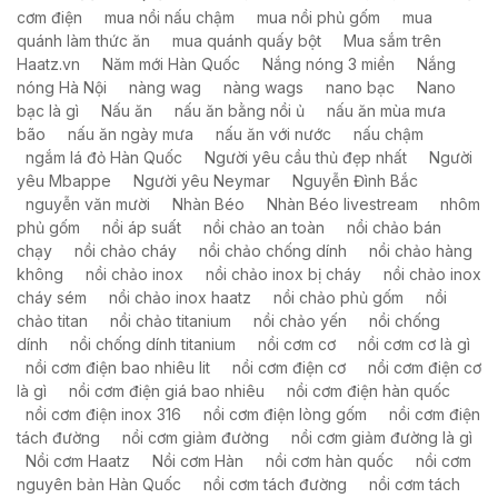
cơm điện
mua nồi nấu chậm
mua nồi phủ gốm
mua
quánh làm thức ăn
mua quánh quấy bột
Mua sắm trên
Haatz.vn
Năm mới Hàn Quốc
Nắng nóng 3 miền
Nắng
nóng Hà Nội
nàng wag
nàng wags
nano bạc
Nano
bạc là gì
Nấu ăn
nấu ăn bằng nồi ủ
nấu ăn mùa mưa
bão
nấu ăn ngày mưa
nấu ăn với nước
nấu chậm
ngắm lá đỏ Hàn Quốc
Người yêu cầu thủ đẹp nhất
Người
yêu Mbappe
Người yêu Neymar
Nguyễn Đình Bắc
nguyễn văn mười
Nhàn Béo
Nhàn Béo livestream
nhôm
phủ gốm
nồi áp suất
nồi chảo an toàn
nồi chảo bán
chạy
nồi chảo cháy
nồi chảo chống dính
nồi chảo hàng
không
nồi chảo inox
nồi chảo inox bị cháy
nồi chảo inox
cháy sém
nồi chảo inox haatz
nồi chảo phủ gốm
nồi
chảo titan
nồi chảo titanium
nồi chảo yến
nồi chống
dính
nồi chống dính titanium
nồi cơm cơ
nồi cơm cơ là gì
nồi cơm điện bao nhiêu lit
nồi cơm điện cơ
nồi cơm điện cơ
là gì
nồi cơm điện giá bao nhiêu
nồi cơm điện hàn quốc
nồi cơm điện inox 316
nồi cơm điện lòng gốm
nồi cơm điện
tách đường
nồi cơm giảm đường
nồi cơm giảm đường là gì
Nồi cơm Haatz
Nồi cơm Hàn
nồi cơm hàn quốc
nồi cơm
nguyên bản Hàn Quốc
nồi cơm tách đường
nồi cơm tách