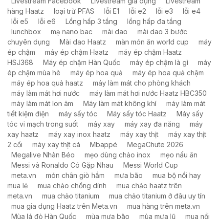
Livestream Facebook
Livestream gia dụng
Livestream
hàng Haatz
loại trừ PFAS
lỗi E1
lỗi e2
lỗi e3
lỗi e4
lỗi e5
lỗi e6
Lồng hấp 3 tầng
lồng hấp đa tầng
lunchbox
mạ nano bac
mài dao
mài dao 3 bước
chuyên dụng
Mài dao Haatz
màn món ăn world cup
máy
ép chậm
máy ép chậm Haatz
máy ép chậm Haatz
HSJ368
Máy ép chậm Hàn Quốc
máy ép chậm là gì
máy
ép chậm mùa hè
máy ép hoa quả
máy ép hoa quả chậm
máy ép hoa quả haatz
máy làm mát cho phòng khách
máy làm mát hơi nước
máy làm mát hơi nước Haatz HBC350
máy làm mát Ion âm
Máy làm mát không khí
máy làm mát
tiết kiệm điện
máy sấy tóc
Máy sấy tóc Haatz
Máy sấy
tóc vi mạch trong suốt
máy xay
máy xay đa năng
máy
xay haatz
máy xay inox haatz
máy xay thịt
máy xay thịt
2 cối
máy xay thịt cá
Mbappé
MegaChute 2026
Megalive Nhàn Béo
mẹo dùng chảo inox
mẹo nấu ăn
Messi và Ronaldo Có Gặp Nhau
Messi World Cup
meta.vn
món chân giò hầm
mưa bão
mua bộ nồi hay
mua lẻ
mua chảo chống dính
mua chảo haatz trên
meta.vn
mua chảo titanium
mua chảo titanium ở đâu uy tín
mua gia dụng Haatz trên Meta.vn
mua hàng trên meta.vn
Mùa lá đỏ Hàn Quốc
mùa mưa bão
mùa mưa lũ
mua nồi