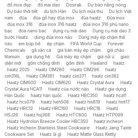
đồ inox đẹp
đồ mai dao
Dosirak
Dự báo nắng nóng
Dự báo thời tiết
du lịch Hàn
Du lịch mùa thu
Du lịch Việt
nam
đũa
đũa gỗ hay đũa inox
đũa haatz
Đũa inox
đũa inox 316
đũa inox 316 haatz
đũa inox 316 phủ nano
bạc
đũa nano bac
dụng cụ mài dao
Dụng cụ mài dao 3
bước Haatz
dùng đũa inox nào
Dùng máy ép chậm thế
nào
em búp bê
ép chậm
FIFA World Cup
Forever
Chemicals
gã săn cá
giá bán máy ép chậm
giá chảo
titanium
gia dụng hè
Giá máy ép chậm
giá nồi ủ
giao
diện mới
gốm chống dính
gốm đỉnh
Haaland
haatz
haatz 2025
Haatz CIM260
Haatz CIM296
haatz
cim316L
Haatz CIM361
haatz cim371
haatz cim382
Haatz CIM600
Haatz CIM620
Haatz Crystal Aura
Haatz
Crystal Aura HCA11
Haatz của nước nào
Haatz gia dụng
Hàn Quốc
haatz hàn quốc
Haatz HBC350
haatz hca11
haatz hcs079
haatz heh508
haatz his819
haatz hmt17
Haatz HRC12
Haatz HRC160
Haatz HRC18
Haatz
HSJ26
haatz hsj368
Haatz HTC800
Haatz HTP099
Haatz HydroIon Breeze Cooler HBC350
haatz incheon
Haatz Incheon Stainless Steel Cookware
Haatz Jang Taste
Cookware Set
Haatz là gì
Haatz Matte Glass Kettly