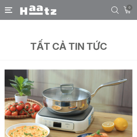
0
Trang chủ
/
Tất cả tin tức
/
mẹo dùng chảo inox
TẤT CẢ TIN TỨC