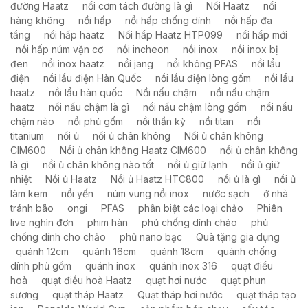
đường Haatz
nồi cơm tách đường là gì
Nồi Haatz
nồi
hàng không
nồi hấp
nồi hấp chống dính
nồi hấp đa
tầng
nồi hấp haatz
Nồi hấp Haatz HTP099
nồi hấp mới
nồi hấp núm vặn cơ
nồi incheon
nồi inox
nồi inox bị
đen
nồi inox haatz
nồi jang
nồi không PFAS
nồi lẩu
điện
nồi lẩu điện Hàn Quốc
nồi lầu điện lòng gốm
nồi lẩu
haatz
nồi lẩu hàn quốc
Nồi nấu chậm
nồi nấu chậm
haatz
nồi nấu chậm là gì
nồi nấu chậm lòng gốm
nồi nấu
chậm nào
nồi phủ gốm
nồi thần kỳ
nồi titan
nồi
titanium
nồi ủ
nồi ủ chân không
Nồi ủ chân không
CIM600
Nồi ủ chân không Haatz CIM600
nồi ủ chân không
là gì
nồi ủ chân không nào tốt
nồi ủ giữ lạnh
nồi ủ giữ
nhiệt
Nồi ủ Haatz
Nồi ủ Haatz HTC800
nồi ủ là gì
nồi ủ
làm kem
nồi yến
núm vung nồi inox
nước sạch
ở nhà
tránh bão
ongi
PFAS
phân biệt các loại chảo
Phiên
live nghìn đơn
phim hàn
phủ chống dính chảo
phủ
chống dính cho chảo
phủ nano bạc
Quà tặng gia dụng
quánh 12cm
quánh 16cm
quánh 18cm
quánh chống
dính phủ gốm
quánh inox
quánh inox 316
quạt điều
hoà
quạt điều hoà Haatz
quạt hơi nước
quạt phun
sương
quạt tháp Haatz
Quạt tháp hơi nước
quạt tháp tạo