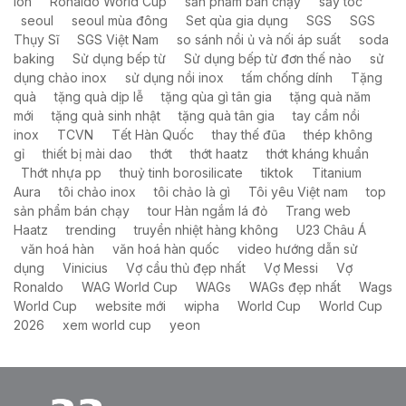
ion
Ronaldo World Cup
sản phẩm bán chạy
sấy tóc
seoul
seoul mùa đông
Set qùa gia dụng
SGS
SGS
Thụy Sĩ
SGS Việt Nam
so sánh nồi ủ và nối áp suất
soda
baking
Sử dụng bếp từ
Sử dụng bếp từ đơn thế nào
sử
dụng chảo inox
sử dụng nồi inox
tấm chống dính
Tặng
quà
tặng quà dịp lễ
tặng qùa gì tân gia
tặng quà năm
mới
tặng quà sinh nhật
tặng quà tân gia
tay cầm nồi
inox
TCVN
Tết Hàn Quốc
thay thế đũa
thép không
gỉ
thiết bị mài dao
thớt
thớt haatz
thớt kháng khuẩn
Thớt nhựa pp
thuỷ tinh borosilicate
tiktok
Titanium
Aura
tôi chảo inox
tôi chảo là gì
Tôi yêu Việt nam
top
sản phẩm bán chạy
tour Hàn ngắm lá đỏ
Trang web
Haatz
trending
truyền nhiệt hàng không
U23 Châu Á
văn hoá hàn
văn hoá hàn quốc
video hướng dẫn sử
dụng
Vinicius
Vợ cầu thủ đẹp nhất
Vợ Messi
Vợ
Ronaldo
WAG World Cup
WAGs
WAGs đẹp nhất
Wags
World Cup
website mới
wipha
World Cup
World Cup
2026
xem world cup
yeon