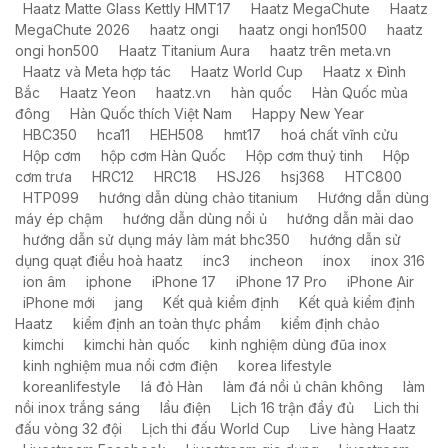
Haatz Matte Glass Kettly HMT17
Haatz MegaChute
Haatz
MegaChute 2026
haatz ongi
haatz ongi hon1500
haatz
ongi hon500
Haatz Titanium Aura
haatz trên meta.vn
Haatz và Meta hợp tác
Haatz World Cup
Haatz x Đình
Bắc
Haatz Yeon
haatz.vn
hàn quốc
Hàn Quốc mùa
đông
Hàn Quốc thích Việt Nam
Happy New Year
HBC350
hca11
HEH508
hmt17
hoá chất vĩnh cửu
Hộp cơm
hộp cơm Hàn Quốc
Hộp cơm thuỷ tinh
Hộp
cơm trưa
HRC12
HRC18
HSJ26
hsj368
HTC800
HTP099
hướng dẫn dùng chảo titanium
Hướng dẫn dùng
máy ép chậm
hướng dẫn dùng nồi ủ
hướng dẫn mài dao
hướng dẫn sử dụng máy làm mát bhc350
hướng dẫn sử
dụng quạt điều hoà haatz
inc3
incheon
inox
inox 316
ion âm
iphone
iPhone 17
iPhone 17 Pro
iPhone Air
iPhone mới
jang
Kết quả kiểm định
Kết quả kiểm định
Haatz
kiểm định an toàn thực phẩm
kiểm định chảo
kimchi
kimchi hàn quốc
kinh nghiệm dùng đũa inox
kinh nghiệm mua nồi cơm điện
korea lifestyle
koreanlifestyle
lá đỏ Hàn
làm đá nồi ủ chân không
làm
nồi inox trắng sáng
lẩu điện
Lịch 16 trận đầy đủ
Lich thi
đấu vòng 32 đội
Lịch thi đấu World Cup
Live hàng Haatz