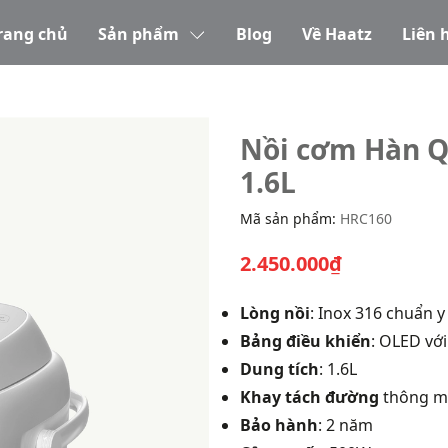
rang chủ
Sản phẩm
Blog
Về Haatz
Liên 
 đường, dung tích 1.6L
Nồi cơm Hàn Q
1.6L
Mã sản phẩm:
HRC160
2.450.000₫
Lòng nồi
: Inox 316 chuẩn y
Bảng điều khiển
: OLED vớ
Dung tích
: 1.6L
Khay tách đường
thông mi
Bảo hành
: 2 năm