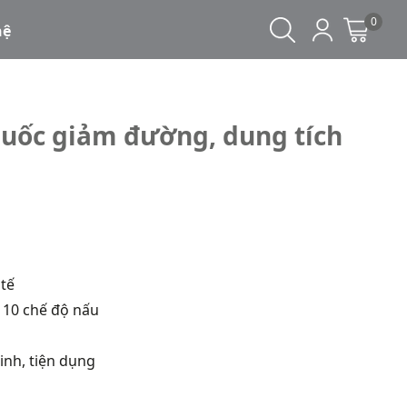
0
hệ
uốc giảm đường, dung tích
 tế
i 10 chế độ nấu
nh, tiện dụng