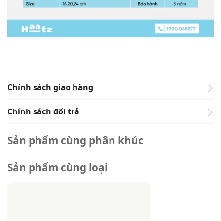
Chính sách giao hàng
Chính sách đổi trả
HAATZ.VN
Sản phẩm cùng phân khúc
Chính sách giao hàng - đổi
HAATZ.VN
Sản phẩm cùng loại
trả
Chính sách giao hàng - đổi
trả
Áp dụng toàn quốc · Cập nhật mới nhất: 2026
Áp dụng toàn quốc · Cập nhật mới nhất: 2026