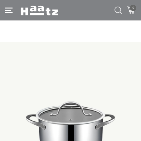
0
Trang chủ
/
Bộ nồi gia đình Hàn Quốc Haatz Jang Taste Cookware
/
Nồi inox Hàn Quốc dành cho gia đình, Jang Taste - size 16cm